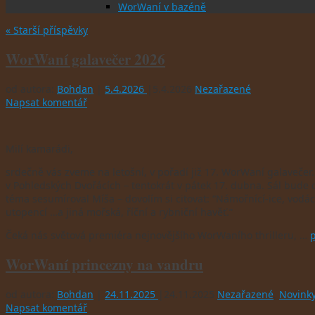
WorWaní v bazéně
«
Starší příspěvky
WorWaní galavečer 2026
od autora:
Bohdan
|
5.4.2026
|
5.4.2026
Nezařazené
Napsat komentář
Milí kamarádi,
srdečně vás zveme na letošní, v pořadí již 17. WorWaní galavečer
v Pohledských Dvořácích – tentokrát v pátek 17. dubna. Sál bude 
téma sesumíroval Míša – dovolím si citovat: “Námořnící-ice, vodácí-č
utopencí …a jiná mořská, říční a rybniční havěť.”
Čeká nás světová premiéra nejnovějšího WorWaního thrilleru, …
p
WorWaní princezny na vandru
od autora:
Bohdan
|
24.11.2025
|
24.11.2025
Nezařazené
,
Novink
Napsat komentář