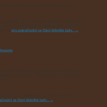
ho putování z Vrbatova Kostelce do Třemošnice.
víkend na vodě, nebo na vandru. Protože ale tentokrát
ahraniční pádlovací výprava nedává smysl a dohodli se
k dost …
pro pokračování ve čtení klikněte tady…
→
Novinky
poň přibližně tušit kam pojedeme a co tam budeme
 zopakovat si a trochu i pozměnit zájezd na Oravu a
návrhů:
ch 30 km) a pak loďmo dolů. Končil bych někde u
ačování ve čtení klikněte tady…
→