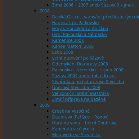
Zima 2006 – 2007 aneb Sázava 3 x jinak
2008
Divoká Orlice – varování před kritickým
Hamerák po Pafkovsku
Hory s Honzíkem a Aničkou
Jarní Rakousko a Německo
Kamenice 2008
Kanoe Mattoni 2008
Labe 2008
Letní putování po Sázavě
Odemykání Doubravy 2008
Rakousko – Německo – srpen 2008
Sázava 2004 aneb doba dřevní
Stvořidla a po týdnu zase Stvořidla
Únorová Stvořidla 2008
Velikonoční splutí Mastníka
Zimní příprava na bazéně
2009
Creek na Vysočině
Doubrava (Pařížov – Ronov)
Hurá na vodu – horní Doubrava
Kamenda ve čtyřech
Megavoda ve Slovinsku