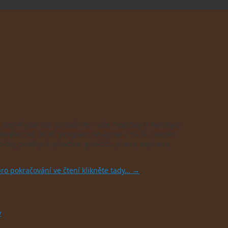
. Stejně jako loni proběhne v sále hospody U Panských
otevřen od 19.00, program zahájíme v 19.30. Letošní
ky, pirátky-tí, plavčice, plavčící…plavci, neplavci,
ro pokračování ve čtení klikněte tady…
→
y