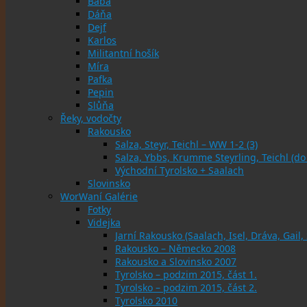
Bába
Dáňa
Dejf
Karlos
Militantní hošík
Míra
Pafka
Pepin
Slůňa
Řeky, vodočty
Rakousko
Salza, Steyr, Teichl – WW 1-2 (3)
Salza, Ybbs, Krumme Steyrling, Teichl (d
Východní Tyrolsko + Saalach
Slovinsko
WorWaní Galérie
Fotky
Videjka
Jarní Rakousko (Saalach, Isel, Dráva, Gail,
Rakousko – Německo 2008
Rakousko a Slovinsko 2007
Tyrolsko – podzim 2015, část 1.
Tyrolsko – podzim 2015, část 2.
Tyrolsko 2010