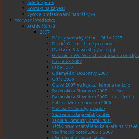
Kde hrajeme
Kontakt na kapelu
Vysoce profesionální nahráfky :-)
WorWaní Wodáctvo
Archiv článků
2007
Dětský vodácký tábor – Ohře 2007
Divoká Orlice – Litický oblouk
Dvě tváře Vltavy (Slapy a Troja)
Galavečer WorWaních a sbírka na dětský
Hamerák 2007
Labe 2007
Odemykání Doubravy 2007
Ohře 2006
Otava 2007 na kajaku, kánoi a na kole
Rakousko a Slovinsko 2007 – 1. část
Rakousko a Slovinsko 2007 – část druhá
Salza a Mur na podzim 2006
Sázava 2 víkendy po sobě
Sázava pro kajakářský potěr
Teplá a Lomnický potok 2007
Těžký osud osamělého kajakáře na Vltavě
Vavřinecký potok 2006 a 2007
Víkendová pirátská Sázava