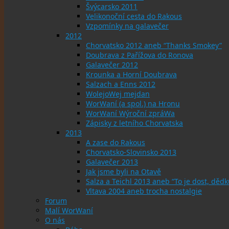
Švýcarsko 2011
Velikonoční cesta do Rakous
Vzpomínky na galavečer
2012
Chorvatsko 2012 aneb “Thanks Smokey”
Doubrava z Pařížova do Ronova
Galavečer 2012
Krounka a Horní Doubrava
Salzach a Enns 2012
WolejoWej mejdan
WorWaní (a spol.) na Hronu
WorWaní Wýroční zpráWa
Zápisky z letního Chorvatska
2013
A zase do Rakous
Chorvatsko-Slovinsko 2013
Galavečer 2013
Jak jsme byli na Otavě
Salza a Teichl 2013 aneb “To je dost, dědku
Vltava 2004 aneb trocha nostalgie
Forum
Malí WorWaní
O nás