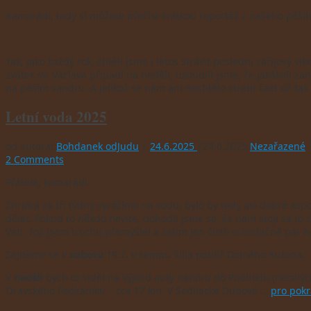
Kamarádi, tady si můžete přečíst krátkou reportáž z našeho pěší
Tak, jako každý rok, chtěli jsme i letos strávit poslední zářijový 
svátek sv. Václava připadl na neděli, usoudili jsme, že jakákoli z
na pěším vandru. A jelikož se nám ani nechtělo ztratit část už ta
Letní voda 2025
od autora:
Bohdanek odJudu
|
24.6.2025
|
24.6.2025
Nezařazené
,
2 Comments
Přátelé, kamarádi
Zhruba za tři týdny vyrážíme na vodu, bylo by tedy asi dobré as
dělat. Pokud to někdo nevíte, dohodli jsme se, že nám stojí za to
Váh. Tož jsem trochu přemýšlel a zatím jen čistě orientačně pár 
Sejdeme se v
sobotu
19.7. v kempu Tilia poblíž Dolného Kubína.
V
neděli
bych to viděl na výjezd auty nahoru do Podbielu (necelý
Oravského Podzámku – cca 17 km. V Sedliacké Dubové …
pro pokr