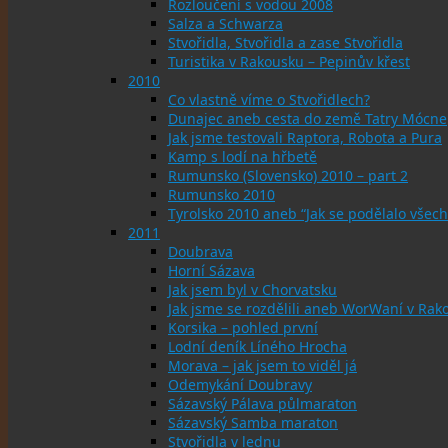
Rozloučení s vodou 2008
Salza a Schwarza
Stvořidla, Stvořidla a zase Stvořidla
Turistika v Rakousku – Pepinův křest
2010
Co vlastně víme o Stvořidlech?
Dunajec aneb cesta do země Tatry Mócne
Jak jsme testovali Raptora, Robota a Pura
Kamp s lodí na hřbetě
Rumunsko (Slovensko) 2010 – part 2
Rumunsko 2010
Tyrolsko 2010 aneb “Jak se podělalo všech
2011
Doubrava
Horní Sázava
Jak jsem byl v Chorvatsku
Jak jsme se rozdělili aneb WorWaní v Rak
Korsika – pohled první
Lodní deník Líného Hrocha
Morava – jak jsem to viděl já
Odemykání Doubravy
Sázavský Pálava půlmaraton
Sázavský Samba maraton
Stvořidla v lednu