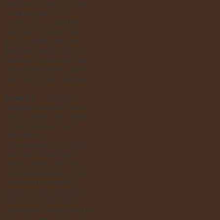
kempem na jiným rameni,
ale ta má jen 11 km a
trochu míjí to bludiště.
Nebo tam můžem zajet na
pívo a pak buď kousek
pádlovat zpátky, nebo se
domotat na původní trasu
jinejma ramenama, což by
taky mělo jít.Tak uvidíme.
Pátek 9.5.
– Tady jsem
vymyslel cestu asi 18 km –
spát bychom měli v altánu
u mostu Szent Kristóf.
Podařilo se mi
rozpomenout se na místo,
kde jsme chrněli před
sedmi rokama. Dejf si to
nemůže pamatovat, bo byl
ten večer na marast 🙂
Kdyby to nešlo, je poblíž i
kemp. Po cestě budem
jeden kemp míjet, ale to by
bylo jen 7 km, což mi zas