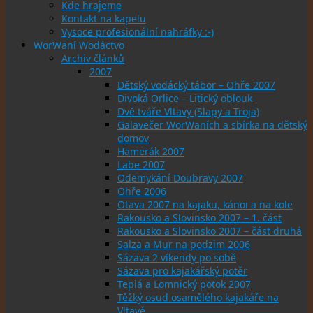
Kde hrajeme
Kontakt na kapelu
Vysoce profesionální nahráfky :-)
WorWaní Wodáctvo
Archiv článků
2007
Dětský vodácký tábor – Ohře 2007
Divoká Orlice – Litický oblouk
Dvě tváře Vltavy (Slapy a Troja)
Galavečer WorWaních a sbírka na dětský
domov
Hamerák 2007
Labe 2007
Odemykání Doubravy 2007
Ohře 2006
Otava 2007 na kajaku, kánoi a na kole
Rakousko a Slovinsko 2007 – 1. část
Rakousko a Slovinsko 2007 – část druhá
Salza a Mur na podzim 2006
Sázava 2 víkendy po sobě
Sázava pro kajakářský potěr
Teplá a Lomnický potok 2007
Těžký osud osamělého kajakáře na
Vltavě