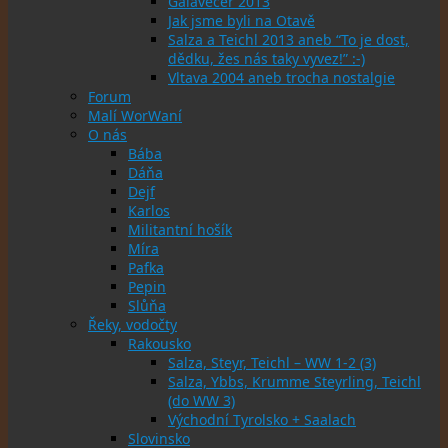
Galavečer 2013
Jak jsme byli na Otavě
Salza a Teichl 2013 aneb “To je dost,
dědku, žes nás taky vyvez!” :-)
Vltava 2004 aneb trocha nostalgie
Forum
Malí WorWaní
O nás
Bába
Dáňa
Dejf
Karlos
Militantní hošík
Míra
Pafka
Pepin
Slůňa
Řeky, vodočty
Rakousko
Salza, Steyr, Teichl – WW 1-2 (3)
Salza, Ybbs, Krumme Steyrling, Teichl
(do WW 3)
Východní Tyrolsko + Saalach
Slovinsko