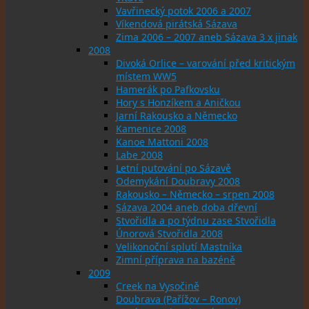
Vavřinecký potok 2006 a 2007
Víkendová pirátská Sázava
Zima 2006 – 2007 aneb Sázava 3 x jinak
2008
Divoká Orlice – varování před kritickým
místem WW5
Hamerák po Pafkovsku
Hory s Honzíkem a Aničkou
Jarní Rakousko a Německo
Kamenice 2008
Kanoe Mattoni 2008
Labe 2008
Letní putování po Sázavě
Odemykání Doubravy 2008
Rakousko – Německo – srpen 2008
Sázava 2004 aneb doba dřevní
Stvořidla a po týdnu zase Stvořidla
Únorová Stvořidla 2008
Velikonoční splutí Mastníka
Zimní příprava na bazéně
2009
Creek na Vysočině
Doubrava (Pařížov – Ronov)