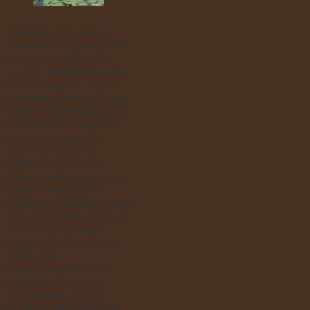
Kamarádi, jak jsem už
nadhazoval, dovolil jsem si
tak trochu naplánovat
variantu naší letošní jarní
vody bez kajaků – splutí
vnitrozemské delty Dunaje.
Má to hned několik plusů:
a) Kromě mě a Dejva tam
ještě nikdo nebyl. b)
Začíná to kousek za
Bratislavou, z Brodu s
bídou 3 hoďky cesty, tj. po
krátkém intenzivním
teleportu se můžem ještě v
klidu dál doobveselovávat
na místě. c) Voda tam
celkem určitě bude. d) V
květnu tam
pravděpodobně bude
minimum tůristů. e)
Touhle dobou by tam
teoreticky nemuseli bejt