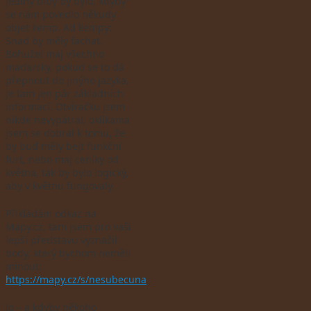
jediný blbý by bylo, kdyby
se nám povedlo někudy
objet kemp. Ad kempy:
Snad by měly fachat.
Bohužel maj všechno
maďarsky, pokud se to dá
přepnout do jinýho jazyka,
je tam jen pár základních
informací. Otvíračku jsem
nikde nevypátral, oklikama
jsem se dobral k tomu, že
by buď měly bejt funkční
furt, nebo maj ceníky od
května, tak by bylo logický,
aby v květnu fungovaly.
Přikládám odkaz na
Mapy.cz, tam jsem pro vaši
lepší představu vyznačil
body, který bychom neměli
minout:
https://mapy.cz/s/nesubecuna
Jo – a kdyby někoho