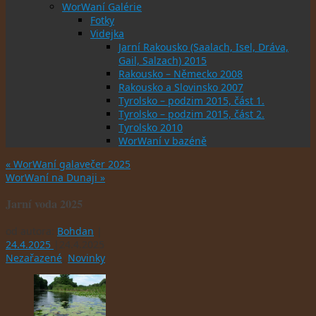
WorWaní Galérie
Fotky
Videjka
Jarní Rakousko (Saalach, Isel, Dráva,
Gail, Salzach) 2015
Rakousko – Německo 2008
Rakousko a Slovinsko 2007
Tyrolsko – podzim 2015, část 1.
Tyrolsko – podzim 2015, část 2.
Tyrolsko 2010
WorWaní v bazéně
«
WorWaní galavečer 2025
WorWaní na Dunaji
»
Jarní voda 2025
od autora:
Bohdan
|
24.4.2025
|
24.4.2025
Nezařazené
,
Novinky