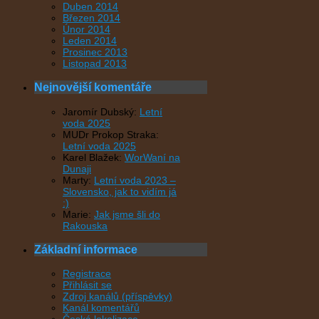
Duben 2014
Březen 2014
Únor 2014
Leden 2014
Prosinec 2013
Listopad 2013
Nejnovější komentáře
Jaromír Dubský
:
Letní
voda 2025
MUDr Prokop Straka
:
Letní voda 2025
Karel Blažek
:
WorWaní na
Dunaji
Marty
:
Letní voda 2023 –
Slovensko, jak to vidím já
:)
Marie
:
Jak jsme šli do
Rakouska
Základní informace
Registrace
Přihlásit se
Zdroj kanálů (příspěvky)
Kanál komentářů