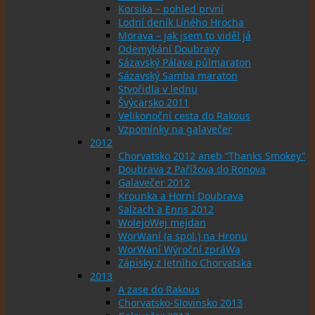
Korsika – pohled první
Lodní deník Líného Hrocha
Morava – jak jsem to viděl já
Odemykání Doubravy
Sázavský Pálava půlmaraton
Sázavský Samba maraton
Stvořidla v lednu
Švýcarsko 2011
Velikonoční cesta do Rakous
Vzpomínky na galavečer
2012
Chorvatsko 2012 aneb “Thanks Smokey”
Doubrava z Pařížova do Ronova
Galavečer 2012
Krounka a Horní Doubrava
Salzach a Enns 2012
WolejoWej mejdan
WorWaní (a spol.) na Hronu
WorWaní Wýroční zpráWa
Zápisky z letního Chorvatska
2013
A zase do Rakous
Chorvatsko-Slovinsko 2013