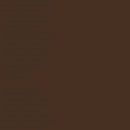
do Čunova by asi bylo fajn
to druhý auto přesunout
rovnou do Medveďova a
nechat si jen to Mišálovo.
Můžem to ale udělat i
vobráceně – nechat jedno
auto v Čunově a stáhnout
ho dolů až v neděli
zatímco budem sušit a
skládat lodě (autem je to
cca 50 kiláků, takže to
nebude trvat bůhvíjak
dlouho). Jak se
domluvíme…
Čtvrtek 8.5.
– až se
proberem z vopice,
nafoukáme lodě a viděl
bych to, že dojedeme do
Nomád campingu
Doborgaz. To je nějakejch
zhruba 16 km. Je tady ještě
jedna varianta s jiným