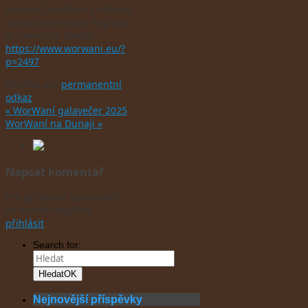
zajímalo povídání z našeho
výletu před sedmi lety, tak
ať nemusíte hledat:
https://www.worwani.eu/?
p=2497
Záložka pro
permanentní
odkaz
.
«
WorWaní galavečer 2025
WorWaní na Dunaji
»
Napsat komentář
Pro přidávání komentářů
se musíte nejdříve
přihlásit
.
Search for:
Hledat
OK
Nejnovější příspěvky