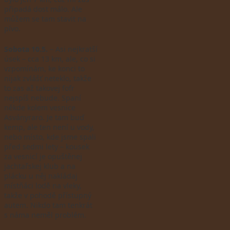
připadá dost málo. Ale
můžem se tam stavit na
pívo.
Sobota 10.5.
– Asi nejkratší
úsek – cca 13 km, ale, co si
vzpomínám, ke konci to
nijak zvlášť neteklo, takže
to zas až takovej fofr
nejspíš nebude. Spaní
někde kolem vesnice
Asványraro. Je tam buď
kemp, ale ten není u vody,
nebo místo, kde jsme spali
před sedmi lety – kousek
za vesnicí je opuštěnej
jachtařskej klub a na
plácku u něj nakládaj
místňáci lodě na vleky,
takže v pohodě přístupný
autem. Nikdo tam tenkrát
s náma neměl problém.