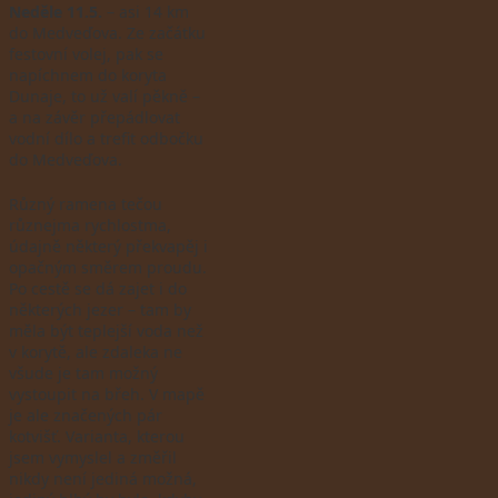
Neděle 11.5.
– asi 14 km
do Medveďova. Ze začátku
festovní volej, pak se
napíchnem do koryta
Dunaje, to už valí pěkně –
a na závěr přepádlovat
vodní dílo a trefit odbočku
do Medveďova.
Různý ramena tečou
různejma rychlostma,
údajně některý překvapěj i
opačným směrem proudu.
Po cestě se dá zajet i do
některých jezer – tam by
měla být teplejší voda než
v korytě, ale zdaleka ne
všude je tam možný
vystoupit na břeh. V mapě
je ale značených pár
kotvišť. Varianta, kterou
jsem vymyslel a změřil
nikdy není jediná možná,