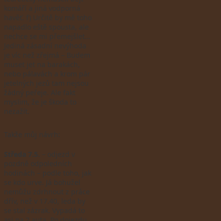
komáří a jiná vodporná
havěť. f) Určitě by mě toho
napadlo eště spousta, ale
nechce se mi přemejšlet…
Jediná zásadní nevýhoda
je víc než zřejmá – Budem
muset jet na barakách,
nebo pálavách a krom pár
jetelných jezů tam nejsou
žádný peřeje. Ale fakt
myslim, že je škoda to
nezažít.
Takže můj návrh:
Středa 7.5.
– odjezd v
pozdně odpoledních
hodinách – podle toho, jak
se kdo urve. Já bohužel
nemůžu zdrhnout z práce
dřív, než v 17.40, leda by
se stal zázrak. Vypadá to
asi na 2 auta. Po dojezdu