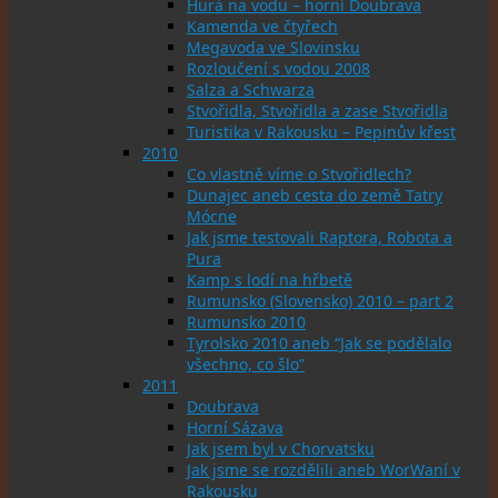
Hurá na vodu – horní Doubrava
Kamenda ve čtyřech
Megavoda ve Slovinsku
Rozloučení s vodou 2008
Salza a Schwarza
Stvořidla, Stvořidla a zase Stvořidla
Turistika v Rakousku – Pepinův křest
2010
Co vlastně víme o Stvořidlech?
Dunajec aneb cesta do země Tatry
Mócne
Jak jsme testovali Raptora, Robota a
Pura
Kamp s lodí na hřbetě
Rumunsko (Slovensko) 2010 – part 2
Rumunsko 2010
Tyrolsko 2010 aneb “Jak se podělalo
všechno, co šlo”
2011
Doubrava
Horní Sázava
Jak jsem byl v Chorvatsku
Jak jsme se rozdělili aneb WorWaní v
Rakousku