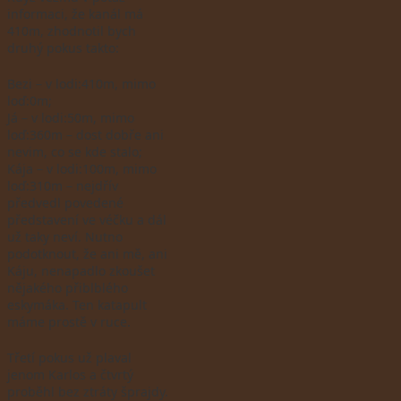
informaci, že kanál má
410m, zhodnotil bych
druhý pokus takto:
Bezi – v lodi:410m, mimo
loď:0m;
Já – v lodi:50m, mimo
loď:360m – dost dobře ani
nevim, co se kde stalo;
Kája – v lodi:100m, mimo
loď:310m – nejdřív
předvedl povedené
představení ve véčku a dál
už taky neví. Nutno
podotknout, že ani mě, ani
Káju, nenapadlo zkoušet
nějakého přiblblého
eskymáka. Ten katapult
máme prostě v ruce.
Třetí pokus už plaval
jenom Karlos a čtvrtý
proběhl bez ztráty šprajdy.