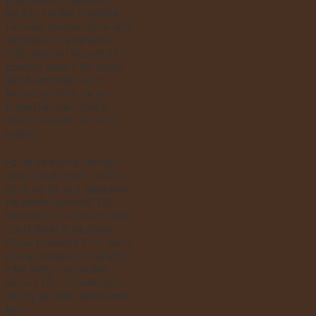
využít i neděle k dalšímu
tréninku (samozřejmě opět
eskymáků) na kanále v
Tróji. Neznalí situace ani
poměrů jsme s Karlosem
slepě souhlasili a po
Beziho ujištění „že je to
brnkačka, maximálně
WW2“ usoudili, že na to
máme.
Po velice svižně ubíhající
cestě (nikdy bych nevěřil,
že se dá jet se 3 kajakama
na střeše rychlostí 156
km/hod), jsme kolem 16:00
ZULU dorazili na Slapy.
Pouze poslední 3 km, které
na nás oslavenec narafičil,
nám měly znesnadnit
cestu k cíli – do několika
děr by se vešlo takřka celé
kolo.