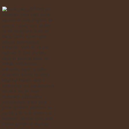
Ihned po
příjezdu jsme našli zdroj
upravené vody (myslím že
pivo je z vody :o) ), oblékli
se do neoprenů a jali se
bavit svými rozvernými
kousky kolemjdoucí.
Eskymáci nám až na pár
vyjímek šli (viď, Karlos) i
když se párkrát stalo, že
někdo nešťastnou
náhodou najel na toho
druhého zrovna ve chvíli,
když byl hlavou dolů a
znemožnil mu tak dokončit
obrat a asi po dvou
hodinách střídavého
procvičování a pití piva
jsme vyměnili oblečení za
suché a šli hrát domino a
kvarteto. Možná bych ještě
zmínil poměrně vtipnou