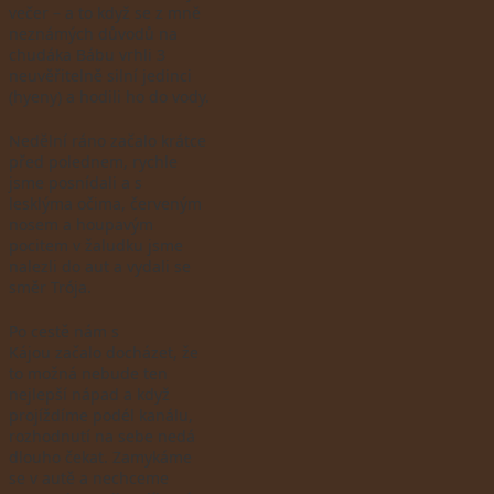
večer – a to když se z mně
neznámých důvodů na
chudáka Bábu vrhli 3
neuvěřitelně silní jedinci
(hyeny) a hodili ho do vody.
Nedělní ráno začalo krátce
před polednem, rychle
jsme posnídali a s
lesklýma očima, červeným
nosem a houpavým
pocitem v žaludku jsme
nalezli do aut a vydali se
směr Trója.
Po cestě nám s
Kájou začalo docházet, že
to možná nebude ten
nejlepší nápad a když
projíždíme podél kanálu,
rozhodnutí na sebe nedá
dlouho čekat. Zamykáme
se v autě a nechceme