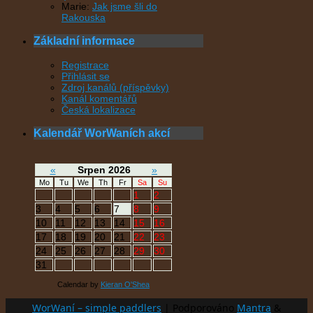
Marie
:
Jak jsme šli do
Rakouska
Základní informace
Registrace
Přihlásit se
Zdroj kanálů (příspěvky)
Kanál komentářů
Česká lokalizace
Kalendář WorWaních akcí
«
Srpen 2026
»
Mo
Tu
We
Th
Fr
Sa
Su
1
2
3
4
5
6
7
8
9
10
11
12
13
14
15
16
17
18
19
20
21
22
23
24
25
26
27
28
29
30
31
Calendar by
Kieran O'Shea
WorWaní – simple paddlers
| Podporováno
Mantra
&