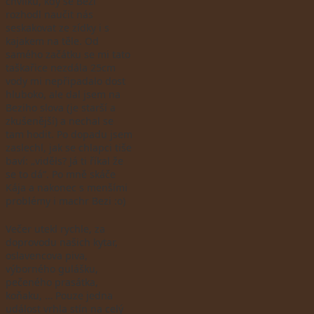
chvilku, kdy se Bezi
rozhodl naučit nás
seskakovat ze zídky i s
kajakem na těle. Od
samého začátku se mi tato
taškařice nezdála 25cm
vody mi nepřipadalo dost
hluboko, ale dal jsem na
Beziho slova (je starší a
zkušenější) a nechal se
tam hodit. Po dopadu jsem
zaslechl, jak se chlapci tiše
baví: „viděls? Já ti říkal že
se to dá“. Po mně skáče
Kája a nakonec s menšími
problémy i machr Bezi :o)
Večer utekl rychle, za
doprovodu našich kytar,
oslavencova piva,
výborného gulášku,
pečeného prasátka,
koňaku, … Pouze jedna
událost vrhla stín na celý