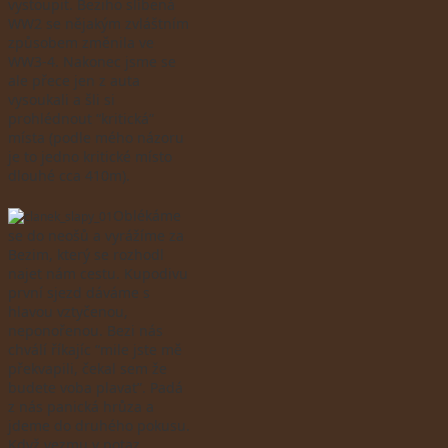
vystoupit. Beziho slíbená
WW2 se nějakým zvláštním
způsobem změnila ve
WW3-4. Nakonec jsme se
ale přece jen z auta
vysoukali a šli si
prohlédnout “kritická”
místa (podle mého názoru
je to jedno kritické místo
dlouhé cca 410m).
Oblékáme
se do neošů a vyrážíme za
Bezim, který se rozhodl
najet nám cestu. Kupodivu
první sjezd dáváme s
hlavou vztyčenou,
neponořenou. Bezi nás
chválí říkajíc “mile jste mě
překvapili, čekal sem že
budete voba plavat”. Padá
z nás panická hrůza a
jdeme do druhého pokusu.
Když vezmu v potaz