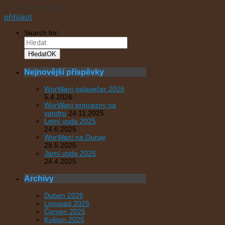
se musíte nejdříve
přihlásit
.
Search for:
Hledat
OK
Nejnovější příspěvky
WorWaní galavečer 2026
5.4.2026
WorWaní princezny na
vandru
24.11.2025
Letní voda 2025
24.6.2025
WorWaní na Dunaji
28.5.2025
Jarní voda 2025
24.4.2025
Archivy
Duben 2026
Listopad 2025
Červen 2025
Květen 2025