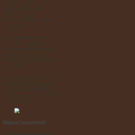
Je pravda, že už se nám
potom dařilo trefovat i
některé vracáky (musím
přiznat, že Kája jich trefil
víc než já).
Před odjezdem, aby se
nám tolik nestýskalo,
necháváme lodě na břehu,
skáčeme do vody a celý
kanál proplouváme jen tak
pro radost :o)
Poté se rozdělujeme a já
upaluju do Plzně, zatímco
zbytek plní žaludky jídlem
v místní hospě a pak peláší
na druhou stranu.
Napsat komentář
Pro přidávání komentářů