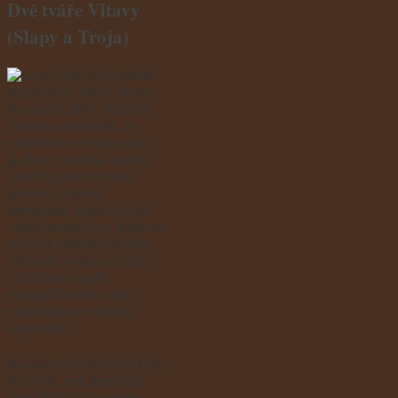
Dvě tváře Vltavy
(Slapy a Troja)
Je sobota
odpoledne, měsíc červen,
léta páně 2007. Původní
domluva zněla tak, že
pojedeme na Slapy (my =
já, Bezi + rodina, Karlos)
zneužít pohostinnosti
jednoho našeho
kamaráda, slavícího své
nácté narozeniny, lehce se
posilnit několika doušky
pěnivého moku a u této
příležitosti využít
všudypřítomné vody k
(ne)lehkému tréninku
eskymáků.
Nápad to byl krásný až do
té chvíle, než Bezi (kdo
jiný) přišel s nápadem