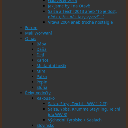
Galavečer 2013
Jak jsme byli na Otavě
Salza a Teichl 2013 aneb “To je dost,
dědku, žes nás taky vyvez!” :-)
Vltava 2004 aneb trocha nostalgie
Forum
Malí WorWaní
O nás
Bába
Dáňa
Dejf
Karlos
Militantní hošík
Míra
Pafka
Pepin
Slůňa
Řeky, vodočty
Rakousko
Salza, Steyr, Teichl – WW 1-2 (3)
Salza, Ybbs, Krumme Steyrling, Teichl
(do WW 3)
Východní Tyrolsko + Saalach
Slovinsko