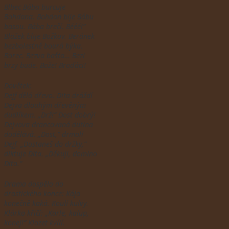
Blbec Bába burcuje
Bohdana. Bohdan bije Bábu
basou. Bába brečí. Bééé!“
Blažek blije Božkov. Beránek
bezbolestně bourá býka.
Borec. Bezva bašta… Bezi
brzy bude. Bože! Broďáci!
Dovětek:
Dejf dělá dřevo. Dita dráždí
Dejva
dlouhým dřevěným
dudlíkem. „Drž!“ Dost dobrý!
Dejvova drancovaná dutina
dodělává. „Dost,“ drmolí
Dejf. „Dostaneš do držky,“
diktuje Dita. „Děkuji, domino
Dito.“
Drama dospělo do
drastického konce: Kája
konečně
kaká. Koulí kul
vy.
Klárka křičí: „Karle, kalup,
konej!“ Klozet kvílí.