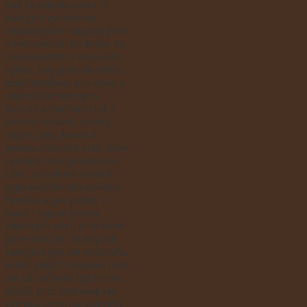
než že pojedu první. S
navigací vybavenou
nejnovějšími mapami jsem
v tom neviděl problém. Po
zkušenostech z minulého
výletu, kdy jsem do Palfau
dojel stezkami pro krávy a
veprostřed temných
hvozdů a horských luk s
klením odháněl z cesty
zajíce, sovy, kance a
jednou dokonce i laň, jsem
vyměnil toho pomatence
Lišku za celkem solidně
vypadajícího ostravského
horníka a pro jistotu si
navíc i vypsal jména
některých obcí, přes které
jsme měli jet. To aby mě
navigace jen tak neoblafla.
Kdesi poblíž Trocnova nám
ale už začínalo být trochu
divné, proč Ostravak tak
vytrvale ignoruje odbočky