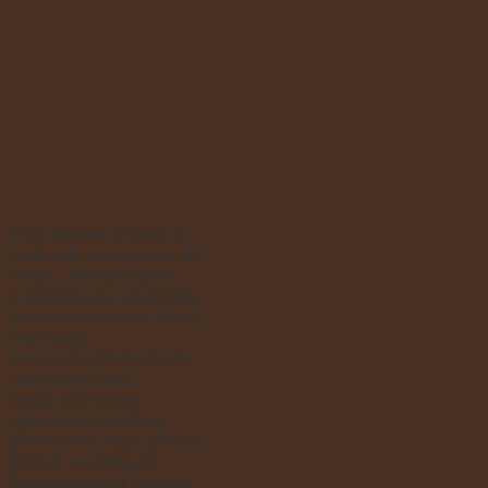
Pršet přestalo přesně ve
chvíli, kdy jsme dorazili do
kempu. Nervózně jsme
prohlíželi auta a kupodivu
na nich ten masakr žádné
větší stopy
nezanechal.Postavili jsme
stany a to už skrz
odcházející mraky
vykukovalo sluníčko a
pěkně hřálo. Zajeli jsme se
podívat na vodopád
Stromboding na nástupu