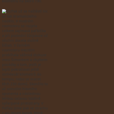
kilometrů na skoro 190.
Pak už se naštěstí nic
až tak dramatického
nedělo. V modrém
roomsteru se rozjela
celkem zajímavá pařbička
a při poslední čůrpauze už
všichni docela slušně
šišlali. V černém
roomsteru mezitím
probíhala vášnivá diskuze
mezi Šimonkem a zbytkem
posádky o tom, jestli je
lepší pokračovat ještě
osmdesát kilometrů do
kempu, nebo se vracet
těch 230 domů. Skončilo to
až usnutím hlavního
oponenta a následnou
lehkou oslavou totálně
vyčerpané protistrany. V
Palfau jsme pak ve strachu
z asi deseti kapek, které