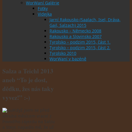
WorWaní Galérie
Fotky
Videjka
Jarní Rakousko (Saalach, Isel, Dráva,
Gail, Salzach) 2015
Rakousko – Německo 2008
Rakousko a Slovinsko 2007
Tyrolsko – podzim 2015, část 1.
Tyrolsko – podzim 2015, část 2.
Tyrolsko 2010
WorWaní v bazéně
Salza a Teichl 2013
aneb “To je dost,
dědku, žes nás taky
vyvez!” :-)
Když jsem se před
zhruba měsícem vracel z
Povodího zájezdu na Salzu
a Steyr, napadlo mě, že už