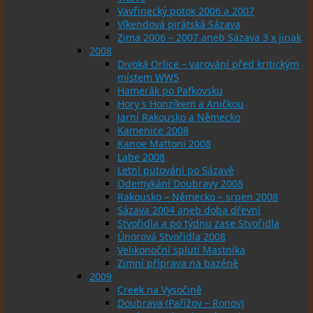
Vavřinecký potok 2006 a 2007
Víkendová pirátská Sázava
Zima 2006 – 2007 aneb Sázava 3 x jinak
2008
Divoká Orlice – varování před kritickým
místem WW5
Hamerák po Pafkovsku
Hory s Honzíkem a Aničkou
Jarní Rakousko a Německo
Kamenice 2008
Kanoe Mattoni 2008
Labe 2008
Letní putování po Sázavě
Odemykání Doubravy 2008
Rakousko – Německo – srpen 2008
Sázava 2004 aneb doba dřevní
Stvořidla a po týdnu zase Stvořidla
Únorová Stvořidla 2008
Velikonoční splutí Mastníka
Zimní příprava na bazéně
2009
Creek na Vysočině
Doubrava (Pařížov – Ronov)