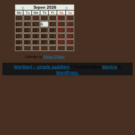
«
Srpen 2026
»
Mo
Tu
We
Th
Fr
Sa
Su
1
2
3
4
5
6
7
8
9
10
11
12
13
14
15
16
17
18
19
20
21
22
23
24
25
26
27
28
29
30
31
Calendar by
Kieran O'Shea
WorWaní – simple paddlers
| Podporováno
Mantra
&
WordPress.