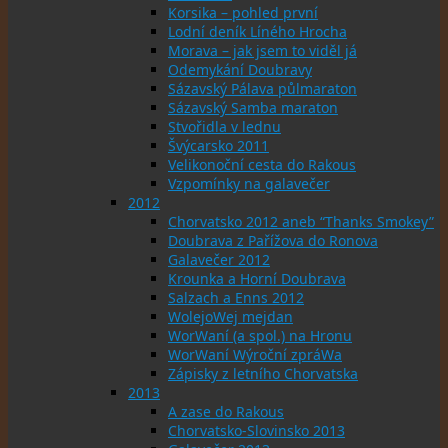
Korsika – pohled první
Lodní deník Líného Hrocha
Morava – jak jsem to viděl já
Odemykání Doubravy
Sázavský Pálava půlmaraton
Sázavský Samba maraton
Stvořidla v lednu
Švýcarsko 2011
Velikonoční cesta do Rakous
Vzpomínky na galavečer
2012
Chorvatsko 2012 aneb “Thanks Smokey”
Doubrava z Pařížova do Ronova
Galavečer 2012
Krounka a Horní Doubrava
Salzach a Enns 2012
WolejoWej mejdan
WorWaní (a spol.) na Hronu
WorWaní Wýroční zpráWa
Zápisky z letního Chorvatska
2013
A zase do Rakous
Chorvatsko-Slovinsko 2013