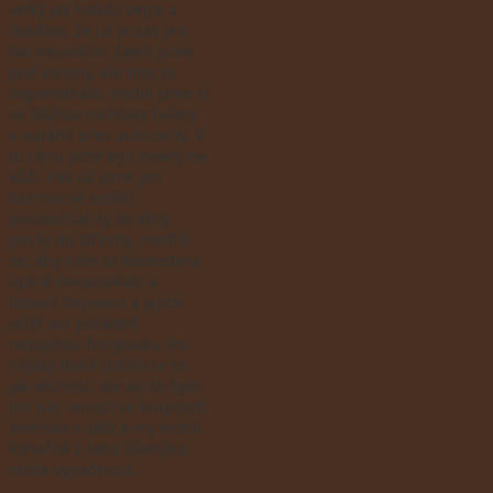
velký jak holubí vejce a
doufám, že už je zas jen
tak neuvidím. Zajeli jsme
pod stromy, ale moc to
nepomáhalo. Hodili jsme si
se Slůňou na hlavy helmy
a natáhli přes auto celty. V
tu ránu jsme byli mokrý na
kůži. Pak už jsme jen
bezmocně seděli,
poslouchali ty strašný
pecky do střechy, modlili
se, aby nám to Roomstera
úplně nerozsekalo a
litovali Dejvovce a jejich
ještě ani pořádně
nezajetou funglovku. Po
nějaký době (zdálo se to
jak věčnost, ale asi to bylo
jen pár minut) se krupobití
změnilo v déšť a my mohli
konečně z toho šílenýho
místa vypadnout.