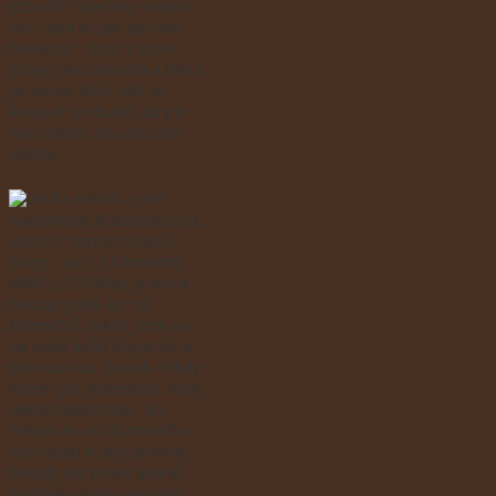
vzbudit i všechny ostatní.
No – ono to zas tak moc
nevadilo – zbořili jsme
stany, něco skousli a lehce
po osmé, dřív, než se
kempař probudil, už po
nás nebylo ani vidu ani
slechu.
Na sobotu jsem
naplánoval Klausschlucht,
jeden z horních úseků
Salzy – asi 12 kilometrů
WW1-2. Z Palfau je to na
nástup ještě asi 50
kilometrů, takže jsme se
na vodu kvůli přejezdu a
převozu aut dostali někdy
kolem půl jedenácté. Vody
nebylo extra moc, ale
nebyla to ani šutrovačka.
Na rozjetí a aby se holky
nebály tak právě akorát.
Soutěska byla naprosto