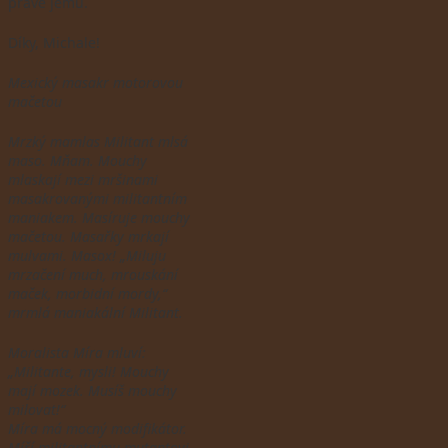
právě jemu.
Díky, Michale!
Mexický masakr motorovou
mačetou
Mrzký mamlas Militant mlsá
maso. Mňam. Mouchy
mlaskají mezi
mršinami
masakrovanými militantním
maniakem. Masíruje mouchy
mačetou. Masařky mrkají
mulvami. Masox! „Miluju
mrzačení much, mrouskání
maček, morbidní mordy,“
mrmlá maniakální Militant.
Moralista Míra mluví:
„Militante, mysli! Mouchy
mají mozek. Musíš mouchy
milovat!“
Míra má mocný modifikátor.
Míří militantnímu mutantovi