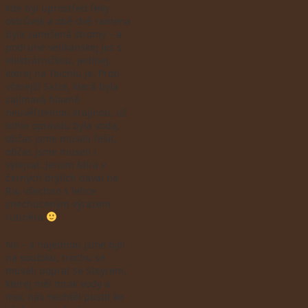
kde byl uprostřed řeky
ostrůvek a obě dvě ramena
byla zanešená stromy – a
podruhé velikánskej jez s
elektrárničkou, jedinej,
kterej na Teichlu je. Proti
včerejší Salze, která byla
zajímavá hlavně
neuvěřitelnou krajinou, už
tohle opravdu byla voda,
občas jsme museli řešit,
občas jsme museli i
vylejvat. Jenom Míra v
černých brýlích dával na
Riu všechno s lehce
znechuceným výrazem
rutinéra
No – a najednou jsme byli
na soutoku, trochu se
museli poprat se Steyrem,
kterej měl mrak vody a
moc nás nechtěl pustit ke