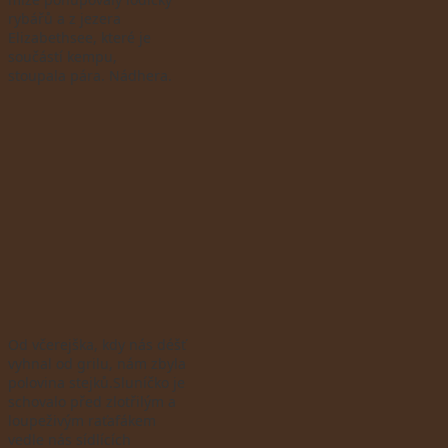
rybářů a z jezera
Elizabethsee, které je
součástí kempu,
stoupala pára. Nádhera.
Od včerejška, kdy nás déšť
vyhnal od grilu, nám zbyla
polovina stejků.Sluníčko je
schovalo před zlotřilým a
loupeživým raťafákem
vedle nás sídlících