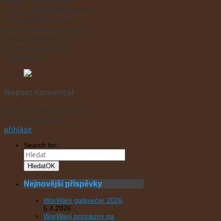
břehu – a pak už jen
balení a tentokrát konečně
bezproblémová cesta
domů. Kamarádi, bylo to
super a doufám, že
podobný výlet brzy
zopakujem.
Napsat komentář
Pro přidávání komentářů
se musíte nejdříve
přihlásit
.
Search for:
Hledat
OK
Nejnovější příspěvky
WorWaní galavečer 2026
5.4.2026
WorWaní princezny na