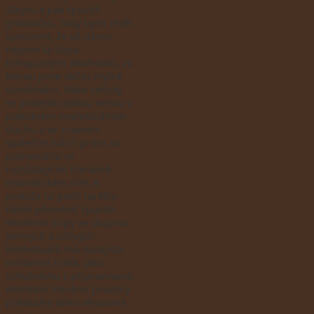
Steyru a pak spustili
grilovačku. Tady bych chtěl
upozornit, že už dávno
nejsme ta tlupa
bohapustých alkoholiků, za
kterou jsme občas mylně
označováni. Naše večírky
se poslední dobou nesou v
poklidném intelektuálním
duchu a ve znamení
společné tvůrčí práce na
poznenáhlu se
rozrůstajícím literárně-
dramatickém díle. A
protože lví podíl na této
náhlé přeměně zpustlé
WorWaní tlupy ve skupinu
jemných a citlivých
intelektuálů má dozajista
militantní hošík, jako
ochutnávku z připravované
WorWaní literární prvotiny
přikládám dílko věnované