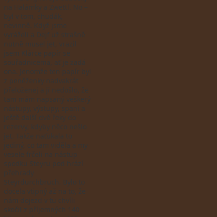
na Halámky a Zwettl. No –
byl v tom, chudák,
nevinně. Když jsme
vyráželi a Dejf už strašně
nutně musel jet, vrazil
jsem Klárce papír se
souřadnicema, ať je zadá
ona. Jenomže ten papír byl
z peněženky nadvakrát
přeloženej a jí nedošlo, že
tam mám napsaný veškerý
nástupy, výstupy, spaní a
ještě další dvě řeky do
rezervy, kdyby něco nešlo
jet. Takže naťukala to
jediný, co tam viděla a my
vesele frčeli na nástup
spodku Steyru pod hrází
přehrady
Steyrdurchbruch. Bylo to
docela vtipný až na to, že
nám dojezd v tu chvíli
skočil z příjemných 140