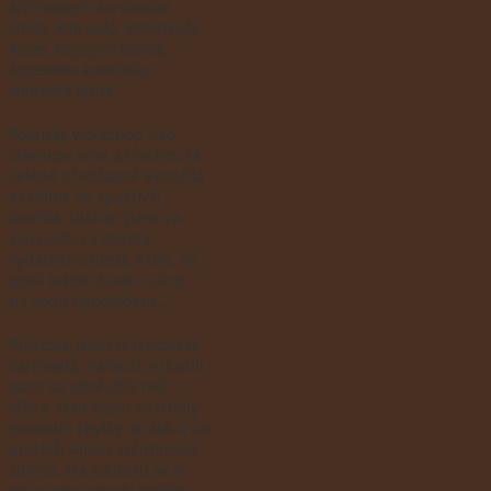
Křřřřuuup!!! Kardinální
kláda. Ki
la kalů. Katastrofa.
Konec Kájových kalhot,
kapesního kulečníku,
kudrnaté kštice.
Poetický workshop nad
sklenkou vína a trochou té
zeleně předčasně ukončila
až náhle se spustivší
bouřka. Uléhali jsme za
vytrvalého a docela
vydatného deště s tím, že
jestli takhle bude i ráno,
na vodu nepojedem…
Přestože jsem si tentokrát
karimatku nafoukl, vzbudil
jsem se ještě dřív než
včera. Nad kopci se trhaly
poslední zbytky mraků a za
protější Alpou vyčuhovalo
slunce. Na soutoku se v
mlze pohupovaly lodičky