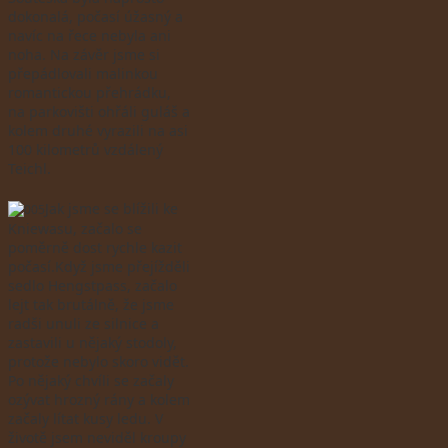
dokonalá, počasí úžasný a
navíc na řece nebyla ani
noha. Na závěr jsme si
přepádlovali malinkou
romantickou přehrádku,
na parkovišti ohřáli guláš a
kolem druhé vyrazili na asi
100 kilometrů vzdálený
Teichl.
Jak jsme se blížili ke
Kniewasu, začalo se
poměrně dost rychle kazit
počasí.Když jsme přejížděli
sedlo Hengstpass, začalo
lejt tak brutálně, že jsme
radši unuli ze silnice a
zastavili u nějaký stodoly,
protože nebylo skoro vidět.
Po nějaký chvíli se začaly
ozývat hrozný rány a kolem
začaly lítat kusy ledu. V
životě jsem neviděl kroupy