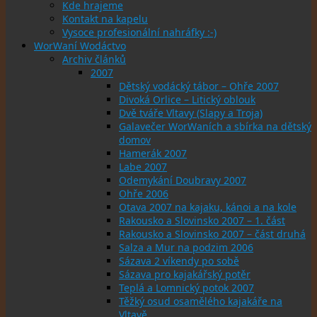
Kde hrajeme
Kontakt na kapelu
Vysoce profesionální nahráfky :-)
WorWaní Wodáctvo
Archiv článků
2007
Dětský vodácký tábor – Ohře 2007
Divoká Orlice – Litický oblouk
Dvě tváře Vltavy (Slapy a Troja)
Galavečer WorWaních a sbírka na dětský
domov
Hamerák 2007
Labe 2007
Odemykání Doubravy 2007
Ohře 2006
Otava 2007 na kajaku, kánoi a na kole
Rakousko a Slovinsko 2007 – 1. část
Rakousko a Slovinsko 2007 – část druhá
Salza a Mur na podzim 2006
Sázava 2 víkendy po sobě
Sázava pro kajakářský potěr
Teplá a Lomnický potok 2007
Těžký osud osamělého kajakáře na
Vltavě