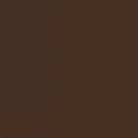
to bude pomalu dva roky,
kdy jsme během našeho
prvního bujarého večírku v
kempu na soutoku Steyru
a Teichlu připadli na
myšlenku vyvézt naše
drahé ženy a přítelkyně na
nenáročnou vodu do
Rakous. S rukama ještě
omrzlýma od ledové tříště,
která tam onoho víkendu
tekla v řekách místo vody a
chodidly ožehlými od
výfuku autobusu, u
kterého jsme si rozehřívali
nohy, abychom mohli zase
chodit, jsem hned
následujícího dne začal
organizovat výpravu na
horní Salzu a Teichl.
Nadchnout Dejva a