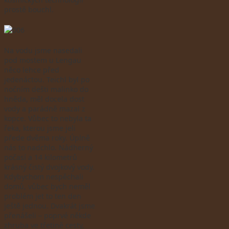
prostě bouchl.
Na vodu jsme nasedali
pod mostem u Lengau
něco lehce před
jedenáctou. Teichl byl po
nočním dešti malinko do
hněda, měl docela dost
vody a parádně mazal z
kopce. Vůbec to nebyla ta
řeka, kterou jsme jeli
přede dvěma roky. Úplně
nás to nadchlo. Nádherný
počasí a 14 kilometrů
krásný čistý dvojkový vody.
Kdybychom nespěchali
domů, vůbec bych neměl
problém jet to ten den
ještě jednou. Dvakrát jsme
přenášeli – poprvé někde
zhruba ve třetině cesty,