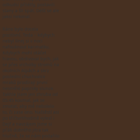
odkudsi přilétly, postavili
stany a šli spát. Déšť se ale
jaksi nekonal.
Ráno bylo docela
pozitivní. Teda – kdybych
nebyl línej si v noci
nafouknout karimatku.
Kdybych mohl otáčet
hlavou, obdivoval bych, jak
se přes vrcholky stromů na
okolních Alpách a skrz
poslední chuchvalce
mraků prodírají první
nesmělé paprsky slunce.
Takhle jsem jen zhruba od
05:45 koumal, jak se
zmotat, aby mě nebolelo
to, či zase ono. Naštěstí asi
po třičtvrtihodině vylezl i
Dejf a navzájem jsme si
přáli dobrého jitra tak
hlučně, že se nám podařilo