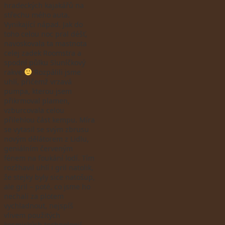
hradeckých kajakářů na
střechu mého auta.
Vynikající nápad. Jak do
toho celou noc pral déšť,
navoskovala ta mastnota
celej zadek Roomstra a
spodní půlku Sluníčkový
rakve
Rozpálili jsme
uhlí, přičemž vrzavá
pumpa, kterou jsem
přikrmoval plamen,
vzburcovala celou
přilehlou část kempu. Míra
se vytasil se svým zbrusu
novým dělátorem z Lidlu,
geniálním červeným
fénem na foukání lodí. Tím
rozžhavil uhlí i gril natolik,
že stejky byly sice natošup,
ale gril – poté, co jsme ho
nechali za plotem
vychladnout, nejspíš
vlivem použitých
kosmických technologií