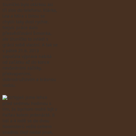
Sluníčko bylo otázkou asi
tří slov do telefonu. Klárka,
Lea a Míra s Ditou se
chytili taky dost rychle.
Nejvíc práce dalo
přesvědčování Šimonka,
ale Sluníčko to zvládl s
grácií sobě vlastní. A tak se
v pátek 21.6. 2013
započala výprava nabitá
od začátku až do konce
nevšedními zážitky,
překvapeními,
dobrodružstvím a krásnou
vodou.
Vyjeli jsme lehce
před sedmou hodinou s
tím, že bychom mohli být v
Palfau kolem jedenácté. 8
lidí a 4 lodě se do dvou
Roomsterů vešlo celkem
snadno. Dejf nedal jinak,