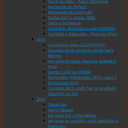
Hurá na vodu – horní Doubrava
Kamenda ve čtyřech
Megavoda ve Slovinsku
Rozloučení s vodou 2008
Salza a Schwarza
Stvořidla, Stvořidla a zase Stvořidla
Turistika v Rakousku – Pepinův křest
2010
Co vlastně víme o Stvořidlech?
Dunajec aneb cesta do země Tatry
Mócne
Jak jsme testovali Raptora, Robota a
Pura
Kamp s lodí na hřbetě
Rumunsko (Slovensko) 2010 – part 2
Rumunsko 2010
Tyrolsko 2010 aneb “Jak se podělalo
všechno, co šlo”
2011
Doubrava
Horní Sázava
Jak jsem byl v Chorvatsku
Jak jsme se rozdělili aneb WorWaní v
Rakousku