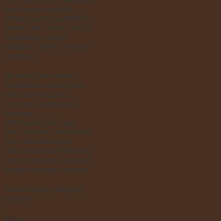
mezi močo
vé měchýře.
Militant mumlá modlitbičku.
Marně. „Mlč, mizero!“ Mírův
modifikátor morfuje
Militanta. Má
me militantní
masařku!
Má mužný Míra mimo
modifikátoru mlýnek? Má!
Míra mele maso. Má
morbidní marketingové
myšlenky…
Místní mekáč má mega
menu. Miliardy masožrout
ů
milují Militant-burger.
Machr Míra milionářem. Má
mnoho mercedesů, motorek,
mladých milenek, muzeu
m.
Moderní motto: Milujeme
Michala!
Bonus: