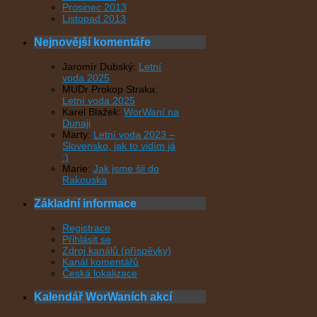
Prosinec 2013
Listopad 2013
Nejnovější komentáře
Jaromír Dubský
:
Letní
voda 2025
MUDr Prokop Straka
:
Letní voda 2025
Karel Blažek
:
WorWaní na
Dunaji
Marty
:
Letní voda 2023 –
Slovensko, jak to vidím já
:)
Marie
:
Jak jsme šli do
Rakouska
Základní informace
Registrace
Přihlásit se
Zdroj kanálů (příspěvky)
Kanál komentářů
Česká lokalizace
Kalendář WorWaních akcí