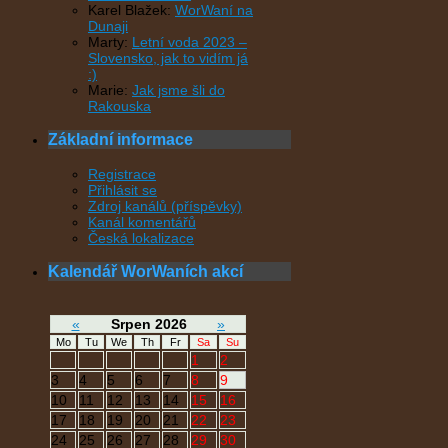
Karel Blažek
:
WorWaní na
Dunaji
Marty
:
Letní voda 2023 –
Slovensko, jak to vidím já
:)
Marie
:
Jak jsme šli do
Rakouska
Základní informace
Registrace
Přihlásit se
Zdroj kanálů (příspěvky)
Kanál komentářů
Česká lokalizace
Kalendář WorWaních akcí
«
Srpen 2026
»
Mo
Tu
We
Th
Fr
Sa
Su
1
2
3
4
5
6
7
8
9
10
11
12
13
14
15
16
17
18
19
20
21
22
23
24
25
26
27
28
29
30