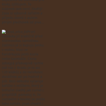
kluky, zjišťujem, že
Adámek tam není. Skvělý!
Zase si výborně zařídím a
přijedu domů s autem
plným plechovek od piva…
První
zastávka již tradičně před
vilémovskou sámoškou.
Zatímco já si kupuju petku
s vodou, kluci se
handrkujou jestli Kozla
nebo Gambáče. Cesta
odsejpá překvapivě rychle
(od nás z Brodu je to asi
120 kiláků) a do Helvíkovic
dorážíme asi po hodině a
půl. Bezi odkudsi vyčaruje
kafíčko s mlíčkem, který je
bohužel sladký jak cumel (
propříště: pamatuj si, že
nesladím a koukej se podle
toho zařídit, jinak chodíš i