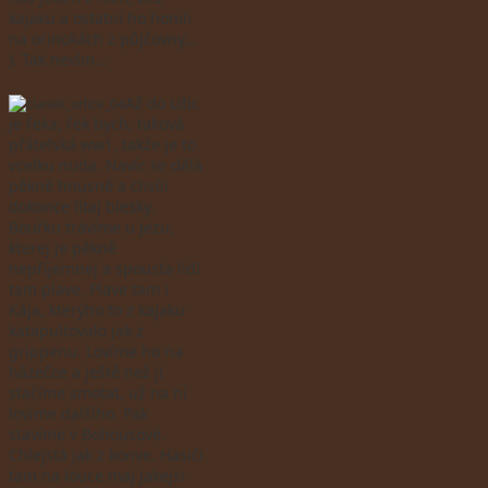
kajaku a ostatní ho honili
na orinokách z půjčovny…
). Tak nevím…
Až do Litic
je řeka, řek bych, taková
přátelská ww1, takže je to
vcelku nuda. Navíc se dělá
pěkně hnusně a chvíli
dokonce lítaj blesky.
Bouřku trávíme u jezu,
kterej je pěkně
nepříjemnej a spousta lidí
tam plave. Plave tam i
Kája, kterýho to z kajaku
katapultovalo jak z
grippenu. Lovíme ho na
házečce a ještě než ji
stačíme smotat, už na ní
lovíme dalšího. Pak
stavíme v Bohousové.
Chlejstá jak z konve. Hasiči
tam na louce maj jakejsi