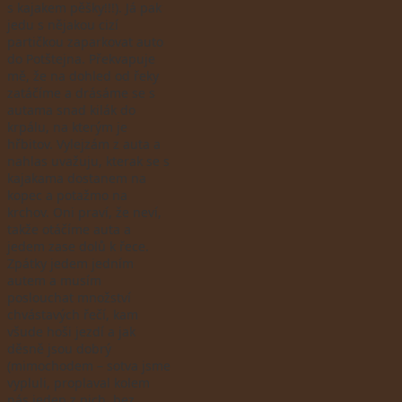
s kajakem pěšky!!!). Já pak
jedu s nějakou cizí
partičkou zaparkovat auto
do Potštejna. Překvapuje
mě, že na dohled od řeky
zatáčíme a drásáme se s
autama snad kilák do
krpálu, na kterým je
hřbitov. Vylejzám z auta a
nahlas uvažuju, kterak se s
kajakama dostanem na
kopec a potažmo na
krchov. Oni praví, že neví,
takže otáčíme auta a
jedem zase dolů k řece.
Zpátky jedem jedním
autem a musím
poslouchat množství
chvástavých řečí, kam
všude hoši jezdí a jak
děsně jsou dobrý
(mimochodem – sotva jsme
vypluli, proplaval kolem
nás jeden z nich, bez