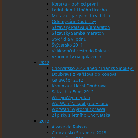
Korsika – pohled první
Lodní deník Líného Hrocha
Morava – jak jsem to viděl já
Odemykání Doubravy
Sázavský Pálava půlmaraton
Sázavský Samba maraton
Stvořidla v lednu
Švýcarsko 2011
Velikonoční cesta do Rakous
Vzpomínky na galavečer
2012
Chorvatsko 2012 aneb “Thanks Smokey”
Doubrava z Pařížova do Ronova
Galavečer 2012
Krounka a Horní Doubrava
Salzach a Enns 2012
WolejoWej mejdan
WorWaní (a spol.) na Hronu
WorWaní Wýroční zpráWa
Zápisky z letního Chorvatska
2013
A zase do Rakous
Chorvatsko-Slovinsko 2013