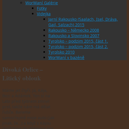
WorWaní Galérie
Fotky
Videjka
Jarní Rakousko (Saalach, Isel, Dráva,
Gail, Salzach) 2015
Rakousko – Německo 2008
Rakousko a Slovinsko 2007
Tyrolsko – podzim 2015, část 1.
Tyrolsko – podzim 2015, část 2.
Tyrolsko 2010
WorWaní v bazéně
Divoká Orlice –
Litický oblouk
Máme jet čtyři. Já, Kája,
Bezi a Adámek. Ten si na
Labi před týdnem zmrvil
prst, takže nám má dělat
řidiče. Bereme
samozřejmě moje auto (jak
jinak, že…) a když s Kájou
dojíždíme do Vilémova pro