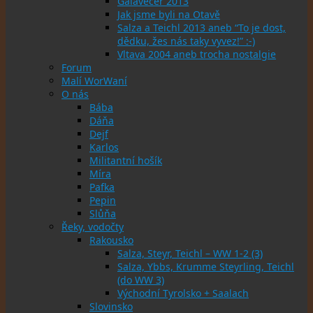
Galavečer 2013
Jak jsme byli na Otavě
Salza a Teichl 2013 aneb “To je dost,
dědku, žes nás taky vyvez!” :-)
Vltava 2004 aneb trocha nostalgie
Forum
Malí WorWaní
O nás
Bába
Dáňa
Dejf
Karlos
Militantní hošík
Míra
Pafka
Pepin
Slůňa
Řeky, vodočty
Rakousko
Salza, Steyr, Teichl – WW 1-2 (3)
Salza, Ybbs, Krumme Steyrling, Teichl
(do WW 3)
Východní Tyrolsko + Saalach
Slovinsko