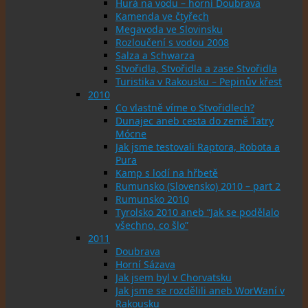
Hurá na vodu – horní Doubrava
Kamenda ve čtyřech
Megavoda ve Slovinsku
Rozloučení s vodou 2008
Salza a Schwarza
Stvořidla, Stvořidla a zase Stvořidla
Turistika v Rakousku – Pepinův křest
2010
Co vlastně víme o Stvořidlech?
Dunajec aneb cesta do země Tatry
Mócne
Jak jsme testovali Raptora, Robota a
Pura
Kamp s lodí na hřbetě
Rumunsko (Slovensko) 2010 – part 2
Rumunsko 2010
Tyrolsko 2010 aneb “Jak se podělalo
všechno, co šlo”
2011
Doubrava
Horní Sázava
Jak jsem byl v Chorvatsku
Jak jsme se rozdělili aneb WorWaní v
Rakousku