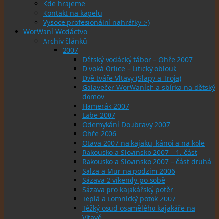
Kde hrajeme
Kontakt na kapelu
Vysoce profesionální nahráfky :-)
WorWaní Wodáctvo
Archiv článků
2007
Dětský vodácký tábor – Ohře 2007
Divoká Orlice – Litický oblouk
Dvě tváře Vltavy (Slapy a Troja)
Galavečer WorWaních a sbírka na dětský
domov
Hamerák 2007
Labe 2007
Odemykání Doubravy 2007
Ohře 2006
Otava 2007 na kajaku, kánoi a na kole
Rakousko a Slovinsko 2007 – 1. část
Rakousko a Slovinsko 2007 – část druhá
Salza a Mur na podzim 2006
Sázava 2 víkendy po sobě
Sázava pro kajakářský potěr
Teplá a Lomnický potok 2007
Těžký osud osamělého kajakáře na
Vltavě