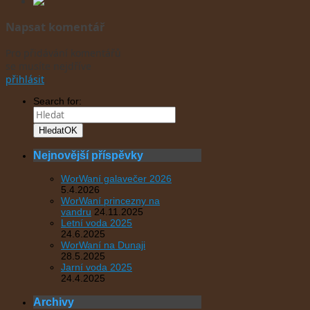
Napsat komentář
Pro přidávání komentářů
se musíte nejdříve
přihlásit
.
Search for:
Hledat
OK
Nejnovější příspěvky
WorWaní galavečer 2026
5.4.2026
WorWaní princezny na
vandru
24.11.2025
Letní voda 2025
24.6.2025
WorWaní na Dunaji
28.5.2025
Jarní voda 2025
24.4.2025
Archivy