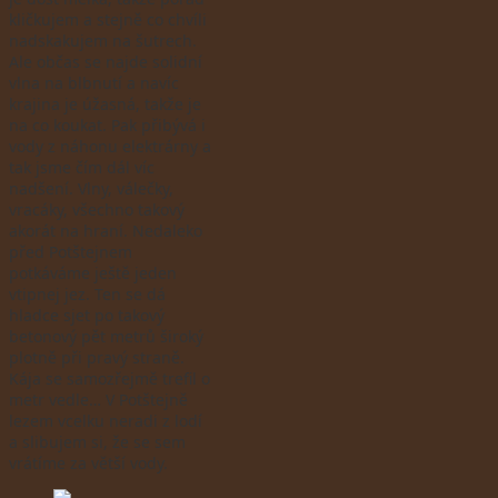
kličkujem a stejně co chvíli
nadskakujem na šutrech.
Ale občas se najde solidní
vlna na blbnutí a navíc
krajina je úžasná, takže je
na co koukat. Pak přibývá i
vody z náhonu elektrárny a
tak jsme čím dál víc
nadšení. Vlny, válečky,
vracáky, všechno takový
akorát na hraní. Nedaleko
před Potštejnem
potkáváme ještě jeden
vtipnej jez. Ten se dá
hladce sjet po takový
betonový pět metrů široký
plotně při pravý straně.
Kája se samozřejmě trefil o
metr vedle… V Potštejně
lezem vcelku neradi z lodí
a slibujem si, že se sem
vrátíme za větší vody.