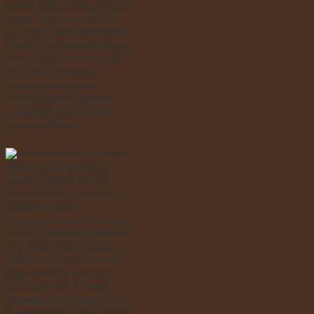
kiosek, kde prodávaj buřty
a pivo. Pod ním se tísní
tuny lidí, takže zalejzáme
dozadu pod kousek okapu,
kterej ještě nikdo nenašel.
Prší, pivo je hnusný,
klobásy drahý, voda
nudná, takže si pomalu
začínáme říkat, co tady
vlastně děláme…
…a pak to
přijde! Asi kilák dál po
proudu začíná vlastní
litický oblouk. Začíná to
takovým děsivě
vypadajícím jezem, kterej
ale bez problému dáváme.
V tu chvíli mizí mraky a
udělá se úplně nádherně.
Údolí se svírá a řeka je
plná takových hravých
peřejek. Škoda jenom, že
je dost mělká, takže pořád