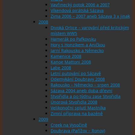
Vavřinecký potok 2006 a 2007
Víkendová pirátská Sázava
Zima 2006 – 2007 aneb Sázava 3 x jinak
2008
Divoká Orlice – varování před kritickým
místem WW5
Hamerák po Pafkovsku
Hory s Honzíkem a Aničkou
Jarní Rakousko a Německo
Kamenice 2008
Kanoe Mattoni 2008
Labe 2008
Letní putování po Sázavě
Odemykání Doubravy 2008
Rakousko – Německo – srpen 2008
Sázava 2004 aneb doba dřevní
Stvořidla a po týdnu zase Stvořidla
Únorová Stvořidla 2008
Velikonoční splutí Mastníka
Zimní příprava na bazéně
2009
Creek na Vysočině
Doubrava (Pařížov – Ronov)