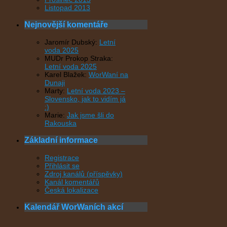
Listopad 2013
Nejnovější komentáře
Jaromír Dubský
:
Letní
voda 2025
MUDr Prokop Straka
:
Letní voda 2025
Karel Blažek
:
WorWaní na
Dunaji
Marty
:
Letní voda 2023 –
Slovensko, jak to vidím já
:)
Marie
:
Jak jsme šli do
Rakouska
Základní informace
Registrace
Přihlásit se
Zdroj kanálů (příspěvky)
Kanál komentářů
Česká lokalizace
Kalendář WorWaních akcí