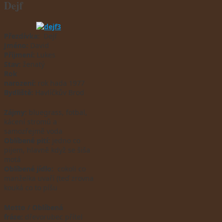
Dejf
Přezdívka:
Dejf
Jméno:
David
Příjmení:
Lukes
Stav:
ženatý
Rok
narození:
rok hada 1977
Bydliště:
Havlíčkův Brod
Zájmy:
bluegrass, fotbal,
kácení stromů a
samozřejmě voda
Oblíbené pití:
jedno co
pijem, hlavně když se šiša
motá
Oblíbené jídlo:
cokoli co
manželka uvaří (teď zrovna
kouká co to píšu
Motto / Oblíbená
fráze:
dřevorubec přítel