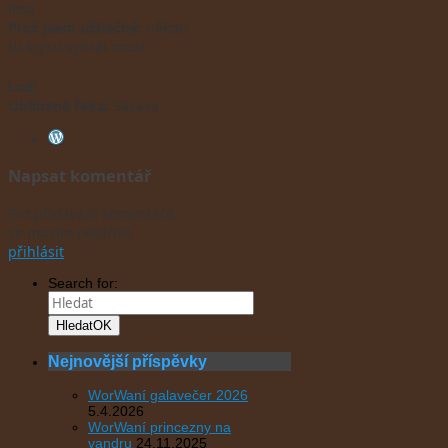
lesa
Proč jsem užitečný:
někdo
tu krysu vyhrát musí
Loď:
Oblíbená řeka:
Sázava
Napsat komentář
Pro přidávání komentářů
se musíte nejdříve
přihlásit
.
Search for:
Hledat
OK
Nejnovější příspěvky
WorWaní galavečer 2026
5.4.2026
WorWaní princezny na
vandru
24.11.2025