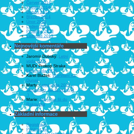
Červen 2014
Květen 2014
Duben 2014
Březen 2014
Únor 2014
Leden 2014
Prosinec 2013
Listopad 2013
Nejnovější komentáře
Jaromír Dubský
:
Letní
voda 2025
MUDr Prokop Straka
:
Letní voda 2025
Karel Blažek
:
WorWaní na
Dunaji
Marty
:
Letní voda 2023 –
Slovensko, jak to vidím já
:)
Marie
:
Jak jsme šli do
Rakouska
Základní informace
Registrace
Přihlásit se
Zdroj kanálů (příspěvky)