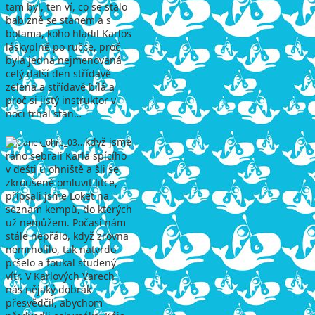
tam byl, ten ví, co se stalo
babizně se stanem a s
botama, koho hladil Karlos
láskyplně po ručce, proč
byla jedna nejmenovaná
celý další den střídavě
zelená a střídavě bílá a
proč si jistý instruktor v
noci trhal stan…
…když jsme
ráno sebrali Karla spícího
v dešti u ohniště a šli se
zkroušeně omluvit Jitce,
připsali jsme Loket na
seznam kempů, do kterých
už nemůžem. Počasí nám
stále nepřálo, když zrovna
nemrholilo, tak natvrdo
pršelo a foukal studený
vítr. V Karlových Varech
nás nějaký dobrák
přesvědčil, abychom