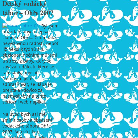
Dětský vodácký
tábor – Ohře 2007
Byl jsem
požádán, abych sepsal
článek o Ohři… Činím tak s
nevýslovnou radostí, neboť
již několik týdnů žiju
obklopen nočními můrami
a stresy z Báby, který se
zavázal události, které se
tam staly, popsat.
Nemusím jistě
zdůrazňovat, že Bába je
brebta a kdovíco za
nesmysly by na tento
seriozní web naplkal…
Na úvod bych asi měl
zmínit osoby a obsazení
vodáckého tábora Ohře
2007: šéfová Jitka,
instruktoři – já, Karlos,