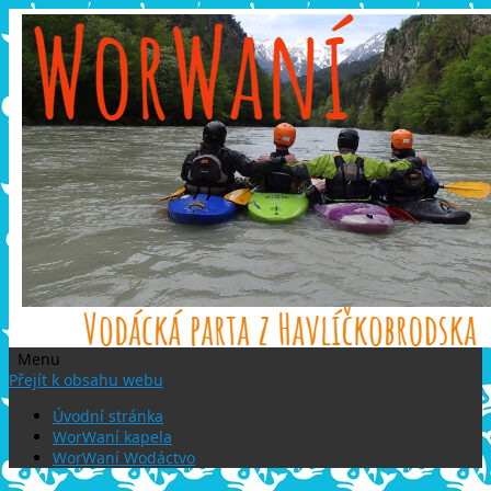
Menu
Přejít k obsahu webu
Úvodní stránka
WorWaní kapela
WorWaní Wodáctvo