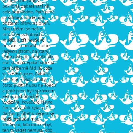
vrchní. Tam jsme v
poklidné debatě strávili
celé odpoledne. Poté jsme
se odebrali do kempu
obstarat dřevo na oheň.
Mezi dětmi se našlo
množství ochotných
muklů, kteří nadšeně
pokáceli a odtáhli k ohni
jakýkoli strom, na který
jsme ukázali. V ohništi ale
stál stan a nějaká babizna
tam příšerně řádila, cože
si to dovolujem. Bába si
posilněn několika hlty
čerta pustil hubu na špacír
a poté jsme byli správcem
kempu od ohniště
vykázáni. Povečeřeli jsme
čerta a vytáhli kytary. O
dalším průběhu večera se
radši nebudu moc
zmiňovat, kdo tam nebyl,
ten to vědět nemusí. Kdo