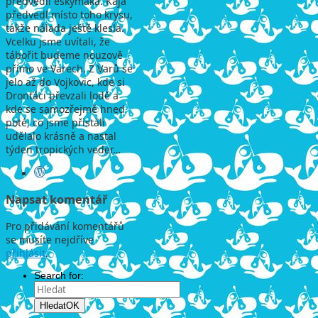
předvedli eskymáka. Kája
předvedl místo toho krysu,
takže nálada ještě klesla.
Vcelku jsme uvítali, že
tábořit budeme nouzově
přímo ve Varech. Z Varů se
jelo až do Vojkovic, kde si
Dronťáci převzali lodě a
kde se samozřejmě hned
poté, co jsme přistáli
udělalo krásně a nastal
týden tropických veder…
Napsat komentář
Pro přidávání komentářů
se musíte nejdříve
přihlásit
.
Search for:
Hledat
OK