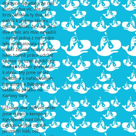
dokonce vypadalo, že nás
bude o dva víc. Ale Jitka
brzy odhalila ty dva, co
patřili k jinému táboru
(nutno dodat, že nám by ti
dva navíc ani moc nevadili
– neboť jedna z nich nám
lehce odhalovala své
téměř ženské tvary a dalo
nám hodně práce udržet
Karose na uzdě (uzdičce)).
Poté se všichni přesunuli
k vlaku. My jsme se též
nalodili a s nafasovaným
tranzitem a Bábovou
oktávkou pelášili na
Karlovy Vary.
První večer
jsme trávili v kempu v
Kynšperku nad Ohří.
Cestou se Jitce ztratili
jenom tři lidé, což,