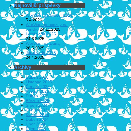
Nejnovější příspěvky
WorWaní galavečer 2026
5.4.2026
WorWaní princezny na
vandru
24.11.2025
Letní voda 2025
24.6.2025
WorWaní na Dunaji
28.5.2025
Jarní voda 2025
24.4.2025
Archivy
Duben 2026
Listopad 2025
Červen 2025
Květen 2025
Duben 2025
Březen 2025
Srpen 2024
Červen 2024
Květen 2024
Duben 2024
Únor 2024
Říjen 2023