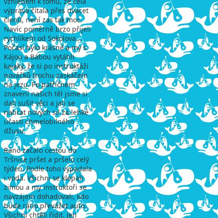
vzhledem k tomu, že celá
výprava čítala přes dvacet
členů, není zas tak moc.
Navíc poměrně brzo přijeli
rychlíkem od Sokolova…
Počasí bylo krásné a my s
Kájou a Bábou vytáhli
kajaky, že si po instruktáži
nováčků trochu zaskáčem
na jezu. Po patřičném
znavení našich těl jsme si
dali sušit věci a jali se
nabrat nových sil za lehké
účasti chmelobilného
džusu.
Ráno začalo cestou do
Tršnice pršet a pršelo celý
týden. Podle toho vypadala
i voda. Všichni se klepali
zimou a my instruktoři se
navzájem dohadovali, kdo
bude ráno převážet auto.
Všichni chtěli řídit. Jen