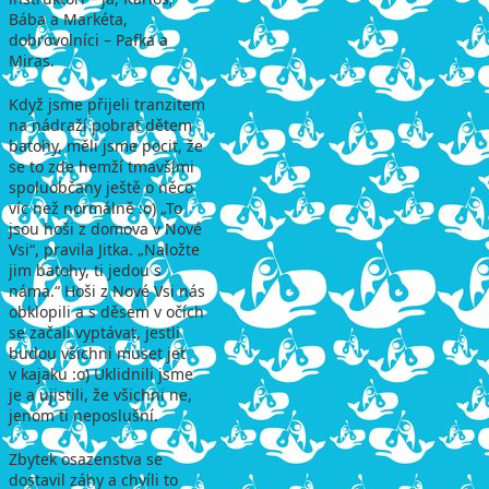
Bába a Markéta,
dobrovolníci – Pafka a
Miras.
Když jsme přijeli tranzitem
na nádraží pobrat dětem
batohy, měli jsme pocit, že
se to zde hemží tmavšími
spoluobčany ještě o něco
víc než normálně :o) „To
jsou hoši z domova v Nové
Vsi“, pravila Jitka. „Naložte
jim batohy, ti jedou s
náma.“ Hoši z Nové Vsi nás
obklopili a s děsem v očích
se začali vyptávat, jestli
budou všichni muset jet
v kajaku :o) Uklidnili jsme
je a ujistili, že všichni ne,
jenom ti neposlušní.
Zbytek osazenstva se
dostavil záhy a chvíli to