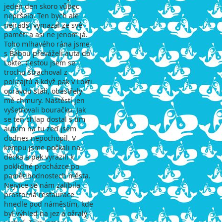
jeden den skoro vůbec
nepršelo. Ten bych ale
nejradši vymazal ze své
paměti a asi ne jenom já.
Toho mlhavého rána jsme
s Bábou převáželi auta do
Lokte. Cestou jsem se
trochu strachoval z
policajtů a když pak v Lokti
opravdu stáli, obestřely
mě chmury. Naštěstí jen
vyšetřovali bouračku. Jak
se ten chlap dostal s tím
autem na tu zeď jsem
dodnes nepochopil. V
kempu jsme počkali na
děcka a pak vyrazili k
poklidné procházce po
pamětihodnostech města.
Nejvíce se nám zalíbila
prostorná restaurace
hnedle pod náměstím, kde
byl výhled na jez a ožralý