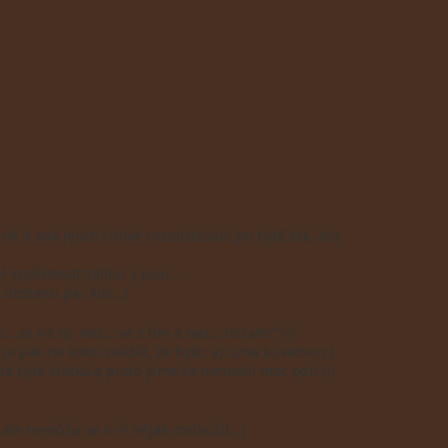
 a pak jejich citlivé rozmisťování po bytě tak, aby
l vypěstovat zálibu v pivu…
 dostanu pár kilo…)
s… se na to, nes… se s tim a nas… to tam!” 🙂
je pak na koho svádět, že bylo: a) zima b) vedro c)
ta byla krátká a proto jsme se nemohli moc opít h)
ale nemůžu se s ní nějak rozloučit…)