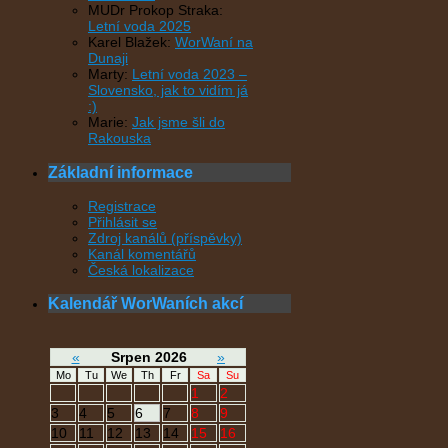
MUDr Prokop Straka
:
Letní voda 2025
Karel Blažek
:
WorWaní na
Dunaji
Marty
:
Letní voda 2023 –
Slovensko, jak to vidím já
:)
Marie
:
Jak jsme šli do
Rakouska
Základní informace
Registrace
Přihlásit se
Zdroj kanálů (příspěvky)
Kanál komentářů
Česká lokalizace
Kalendář WorWaních akcí
«
Srpen 2026
»
Mo
Tu
We
Th
Fr
Sa
Su
1
2
3
4
5
6
7
8
9
10
11
12
13
14
15
16