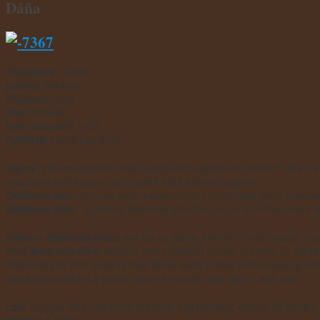
Dáňa
Přezdívka:
Dáňa
Jméno:
Bohdan
Příjmení:
Jůda
Stav:
ženatý
Rok narození:
1978
Bydliště:
Havlíčkův Brod
Zájmy:
Shromažďování nejrůznějších hudebních nástrojů, hra na ně
manželka měla pocit, že tu ještě také máme nábytek…
Oblíbené pití:
víno, ale kvůli nepochopení kamarády jsem si muse
Oblíbené jídlo:
Sluncovy klobásky (doufám, že to Sluníčko ocení a
Motto / Oblíbená fráze:
Ale tak jo, Bábo, klidně to zde uvedu: “Vy
Proč jsem užitečný:
většinu vod poslední dobou plánuju já, takže 
málo vody d) moc vody e) moc těžká voda f) moc lehká voda g) ces
cesta byla dlouhá a proto jsme se museli moc opít… atd. atd.
Loď:
Dagger GTX, Pyranha Inazone 240 (děravá, dobitá až hanba, 