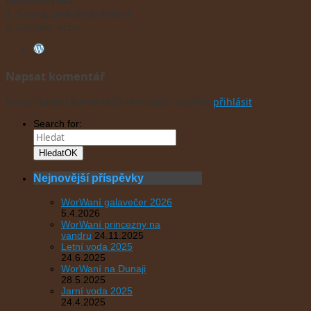
Oblíbená řeka:
1. Sanna, protože je krásná
2. Ötztaler Ache
Napsat komentář
Pro přidávání komentářů se musíte nejdříve
přihlásit
.
Search for:
Hledat
OK
Nejnovější příspěvky
WorWaní galavečer 2026
5.4.2026
WorWaní princezny na
vandru
24.11.2025
Letní voda 2025
24.6.2025
WorWaní na Dunaji
28.5.2025
Jarní voda 2025
24.4.2025