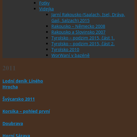
Fotky
Videjka
Jarní Rakousko (Saalach, Isel, Dráva,
Gail, Salzach) 2015
Rakousko – Německo 2008
Rakousko a Slovinsko 2007
Tyrolsko – podzim 2015, část 1.
Tyrolsko – podzim 2015, část 2.
Tyrolsko 2010
WorWaní v bazéně
2011
Lodní deník Líného
Hrocha
Švýcarsko 2011
Korsika – pohled první
Doubrava
Horní Sázava