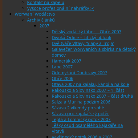
Kontakt na kapelu
Vysoce profesionální nahráfky :-)
WorWaní Wodáctvo
Archiv článků
2007
Dětský vodácký tábor – Ohře 2007
Divoká Orlice – Litický oblouk
Dvě tváře Vltavy (Slapy a Troja)
Galavečer WorWaních a sbírka na dětský
domov
Hamerák 2007
Labe 2007
Odemykání Doubravy 2007
Ohře 2006
Otava 2007 na kajaku, kánoi a na kole
Rakousko a Slovinsko 2007 – 1. část
Rakousko a Slovinsko 2007 – část druhá
Salza a Mur na podzim 2006
Sázava 2 víkendy po sobě
Sázava pro kajakářský potěr
Teplá a Lomnický potok 2007
Těžký osud osamělého kajakáře na
Vltavě
Vavřinecký potok 2006 a 2007