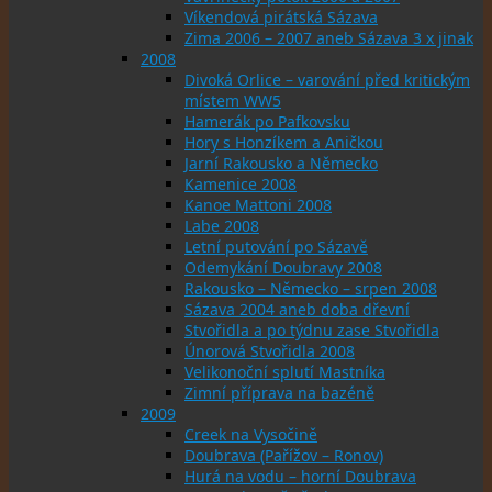
Víkendová pirátská Sázava
Zima 2006 – 2007 aneb Sázava 3 x jinak
2008
Divoká Orlice – varování před kritickým
místem WW5
Hamerák po Pafkovsku
Hory s Honzíkem a Aničkou
Jarní Rakousko a Německo
Kamenice 2008
Kanoe Mattoni 2008
Labe 2008
Letní putování po Sázavě
Odemykání Doubravy 2008
Rakousko – Německo – srpen 2008
Sázava 2004 aneb doba dřevní
Stvořidla a po týdnu zase Stvořidla
Únorová Stvořidla 2008
Velikonoční splutí Mastníka
Zimní příprava na bazéně
2009
Creek na Vysočině
Doubrava (Pařížov – Ronov)
Hurá na vodu – horní Doubrava