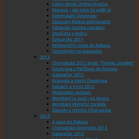
Lodní deník Líného Hrocha
Morava – jak jsem to viděl já
Odemykání Doubravy
Sázavský Pálava půlmaraton
Sázavský Samba maraton
Stvořidla v lednu
Švýcarsko 2011
Velikonoční cesta do Rakous
Vzpomínky na galavečer
2012
Chorvatsko 2012 aneb “Thanks Smokey”
Doubrava z Pařížova do Ronova
Galavečer 2012
Krounka a Horní Doubrava
Salzach a Enns 2012
WolejoWej mejdan
WorWaní (a spol.) na Hronu
WorWaní Wýroční zpráWa
Zápisky z letního Chorvatska
2013
A zase do Rakous
Chorvatsko-Slovinsko 2013
Galavečer 2013