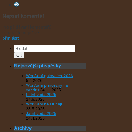
Napsat komentář
Pro přidávání komentářů
se musíte nejdříve
přihlásit
.
Search
for:
Hledat
OK
Nejnovější příspěvky
WorWaní galavečer 2026
5.4.2026
WorWaní princezny na
vandru
24.11.2025
Letní voda 2025
24.6.2025
WorWaní na Dunaji
28.5.2025
Jarní voda 2025
24.4.2025
Archivy