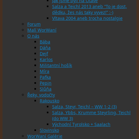
Jak jsme byli na Otavě
Salza a Teichl 2013 aneb “To je dost,
dědku, žes nás taky vyvez!” :-)
Vltava 2004 aneb trocha nostalgie
Forum
Malí WorWaní
O nás
Bába
Dáňa
Dejf
Karlos
Militantní hošík
Míra
Pafka
Pepin
Slůňa
Řeky, vodočty
Rakousko
Salza, Steyr, Teichl – WW 1-2 (3)
Salza, Ybbs, Krumme Steyrling, Teichl
(do WW 3)
Východní Tyrolsko + Saalach
Slovinsko
WorWaní Galérie