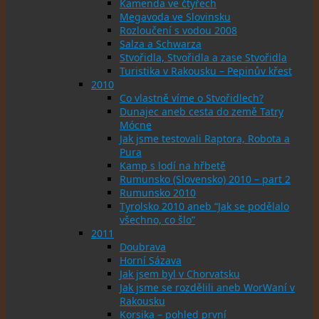
Kamenda ve čtyřech
Megavoda ve Slovinsku
Rozloučení s vodou 2008
Salza a Schwarza
Stvořidla, Stvořidla a zase Stvořidla
Turistika v Rakousku – Pepinův křest
2010
Co vlastně víme o Stvořidlech?
Dunajec aneb cesta do země Tatry
Mócne
Jak jsme testovali Raptora, Robota a
Pura
Kamp s lodí na hřbetě
Rumunsko (Slovensko) 2010 – part 2
Rumunsko 2010
Tyrolsko 2010 aneb “Jak se podělalo
všechno, co šlo”
2011
Doubrava
Horní Sázava
Jak jsem byl v Chorvatsku
Jak jsme se rozdělili aneb WorWaní v
Rakousku
Korsika – pohled první