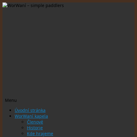
Menu
Přejít
Úvodní stránka
k
WorWaní kapela
obsahu
Členové
webu
Historie
Kde hrajeme