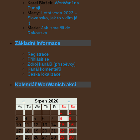
Karel Blažek
:
WorWaní na
Dunaji
Marty
:
Letní voda 2023 –
Slovensko, jak to vidím já
:)
Marie
:
Jak jsme šli do
Rakouska
Základní informace
Registrace
Přihlásit se
Zdroj kanálů (příspěvky)
Kanál komentářů
Česká lokalizace
Kalendář WorWaních akcí
«
Srpen 2026
»
Mo
Tu
We
Th
Fr
Sa
Su
1
2
3
4
5
6
7
8
9
10
11
12
13
14
15
16
17
18
19
20
21
22
23
24
25
26
27
28
29
30