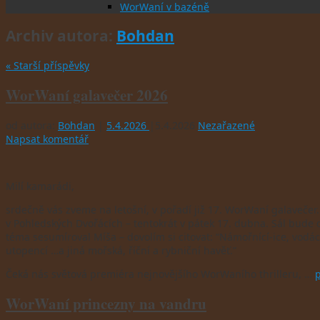
WorWaní v bazéně
Archiv autora:
Bohdan
«
Starší příspěvky
WorWaní galavečer 2026
od autora:
Bohdan
|
5.4.2026
|
5.4.2026
Nezařazené
Napsat komentář
Milí kamarádi,
srdečně vás zveme na letošní, v pořadí již 17. WorWaní galavečer
v Pohledských Dvořácích – tentokrát v pátek 17. dubna. Sál bude 
téma sesumíroval Míša – dovolím si citovat: “Námořnící-ice, vodácí-č
utopencí …a jiná mořská, říční a rybniční havěť.”
Čeká nás světová premiéra nejnovějšího WorWaního thrilleru, …
p
WorWaní princezny na vandru