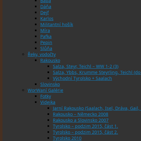
Bába
Dáňa
Dejf
Karlos
Militantní hošík
Míra
Pafka
Pepin
Slůňa
Řeky, vodočty
Rakousko
Salza, Steyr, Teichl – WW 1-2 (3)
Salza, Ybbs, Krumme Steyrling, Teichl (d
Východní Tyrolsko + Saalach
Slovinsko
WorWaní Galérie
Fotky
Videjka
Jarní Rakousko (Saalach, Isel, Dráva, Gail,
Rakousko – Německo 2008
Rakousko a Slovinsko 2007
Tyrolsko – podzim 2015, část 1.
Tyrolsko – podzim 2015, část 2.
Tyrolsko 2010