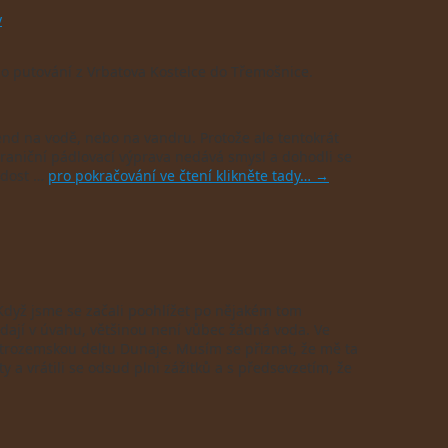
y
ho putování z Vrbatova Kostelce do Třemošnice.
víkend na vodě, nebo na vandru. Protože ale tentokrát
ahraniční pádlovací výprava nedává smysl a dohodli se
k dost …
pro pokračování ve čtení klikněte tady…
→
Když jsme se začali poohlížet po nějakém tom
adají v úvahu, většinou není vůbec žádná voda. Ve
nitrozemskou deltu Dunaje. Musím se přiznat, že mě ta
 a vrátili se odsud plni zážitků a s předsevzetím, že