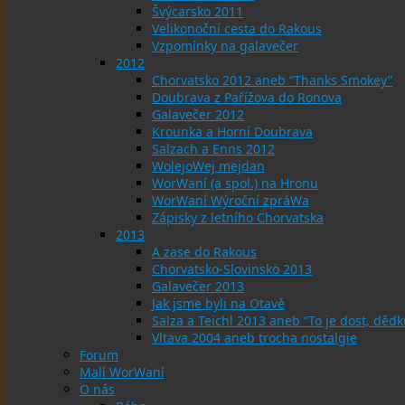
Švýcarsko 2011
Velikonoční cesta do Rakous
Vzpomínky na galavečer
2012
Chorvatsko 2012 aneb “Thanks Smokey”
Doubrava z Pařížova do Ronova
Galavečer 2012
Krounka a Horní Doubrava
Salzach a Enns 2012
WolejoWej mejdan
WorWaní (a spol.) na Hronu
WorWaní Wýroční zpráWa
Zápisky z letního Chorvatska
2013
A zase do Rakous
Chorvatsko-Slovinsko 2013
Galavečer 2013
Jak jsme byli na Otavě
Salza a Teichl 2013 aneb “To je dost, dědku
Vltava 2004 aneb trocha nostalgie
Forum
Malí WorWaní
O nás