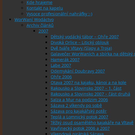
Kde hrajeme
Kontakt na kapelu
Vysoce profesionální nahráfky :-)
WorWaní Wodáctvo
Archiv článků
2007
Dětský vodácký tábor – Ohře 2007
Divoká Orlice – Litický oblouk
Dvě tváře Vltavy (Slapy a Troja)
Galavečer WorWaních a sbírka na dětský
Hamerák 2007
Labe 2007
Odemykání Doubravy 2007
Ohře 2006
Otava 2007 na kajaku, kánoi a na kole
Rakousko a Slovinsko 2007 – 1. část
Rakousko a Slovinsko 2007 – část druhá
Salza a Mur na podzim 2006
Sázava 2 víkendy po sobě
Sázava pro kajakářský potěr
Teplá a Lomnický potok 2007
Těžký osud osamělého kajakáře na Vltavě
Vavřinecký potok 2006 a 2007
Víkendová pirátská Sázava