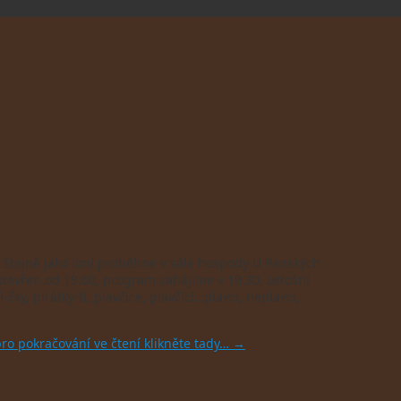
. Stejně jako loni proběhne v sále hospody U Panských
otevřen od 19.00, program zahájíme v 19.30. Letošní
ky, pirátky-tí, plavčice, plavčící…plavci, neplavci,
ro pokračování ve čtení klikněte tady…
→