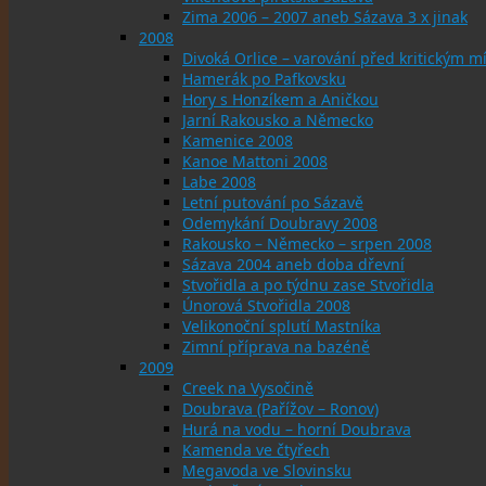
Zima 2006 – 2007 aneb Sázava 3 x jinak
2008
Divoká Orlice – varování před kritickým
Hamerák po Pafkovsku
Hory s Honzíkem a Aničkou
Jarní Rakousko a Německo
Kamenice 2008
Kanoe Mattoni 2008
Labe 2008
Letní putování po Sázavě
Odemykání Doubravy 2008
Rakousko – Německo – srpen 2008
Sázava 2004 aneb doba dřevní
Stvořidla a po týdnu zase Stvořidla
Únorová Stvořidla 2008
Velikonoční splutí Mastníka
Zimní příprava na bazéně
2009
Creek na Vysočině
Doubrava (Pařížov – Ronov)
Hurá na vodu – horní Doubrava
Kamenda ve čtyřech
Megavoda ve Slovinsku