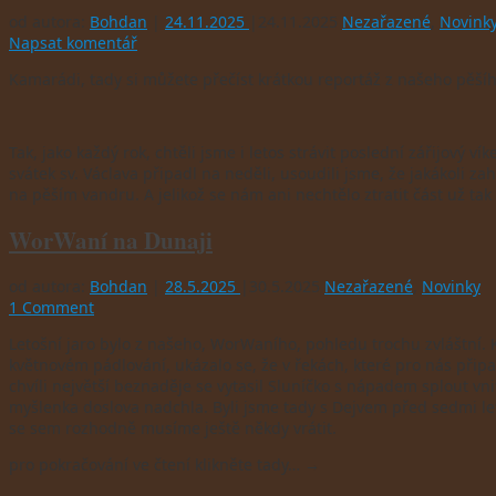
od autora:
Bohdan
|
24.11.2025
|
24.11.2025
Nezařazené
,
Novink
Napsat komentář
Kamarádi, tady si můžete přečíst krátkou reportáž z našeho pěší
Tak, jako každý rok, chtěli jsme i letos strávit poslední zářijový 
svátek sv. Václava připadl na neděli, usoudili jsme, že jakákoli z
na pěším vandru. A jelikož se nám ani nechtělo ztratit část už ta
WorWaní na Dunaji
od autora:
Bohdan
|
28.5.2025
|
30.5.2025
Nezařazené
,
Novinky
1 Comment
Letošní jaro bylo z našeho, WorWaního, pohledu trochu zvláštní. 
květnovém pádlování, ukázalo se, že v řekách, které pro nás přip
chvíli největší beznaděje se vytasil Sluníčko s nápadem splout v
myšlenka doslova nadchla. Byli jsme tady s Dejvem před sedmi lety
se sem rozhodně musíme ještě někdy vrátit.
pro pokračování ve čtení klikněte tady…
→