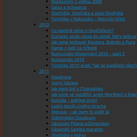
Rozloučení s vodou 2008
Salza a Schwarza
Stvořidla, Stvořidla a zase Stvořidla
Turistika v Rakousku – Pepinův křest
2010
Co vlastně víme o Stvořidlech?
Dunajec aneb cesta do země Tatry Mócne
Jak jsme testovali Raptora, Robota a Pura
Kamp s lodí na hřbetě
Rumunsko (Slovensko) 2010 – part 2
Rumunsko 2010
Tyrolsko 2010 aneb “Jak se podělalo všech
2011
Doubrava
Horní Sázava
Jak jsem byl v Chorvatsku
Jak jsme se rozdělili aneb WorWaní v Rak
Korsika – pohled první
Lodní deník Líného Hrocha
Morava – jak jsem to viděl já
Odemykání Doubravy
Sázavský Pálava půlmaraton
Sázavský Samba maraton
Stvořidla v lednu