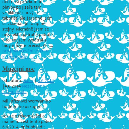
dob naší průzkumné
plavby po Jizeře tam
vzniklo pár nových
tábořišť, ale šeredně jsem
se zklamal. Je to úplně
stejný. Nicméně jsem se
nezalekl a pátral a pátral –
a to, co jsem vypátral si
tady můžete přečíst. Asi …
pro pokračování ve čtení
klikněte tady…
→
Muzejní noc
od autora:
Bába
|
3.6.2014
|
4.6.2014
Nezařazené
2 Comments
Milí příznivci WorWaního
hudebního uskupení,
rok se s rokem sešel a
máme tu čest tento pátek,
6.6.2014, opět obsadit