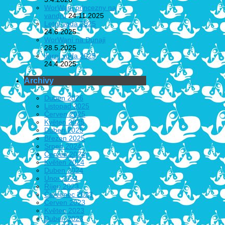
WorWaní princezny na
vandru
24.11.2025
Letní voda 2025
24.6.2025
WorWaní na Dunaji
28.5.2025
Jarní voda 2025
24.4.2025
Archivy
Duben 2026
Listopad 2025
Červen 2025
Květen 2025
Duben 2025
Březen 2025
Srpen 2024
Červen 2024
Květen 2024
Duben 2024
Únor 2024
Říjen 2023
Červenec 2023
Červen 2023
Květen 2023
Duben 2023