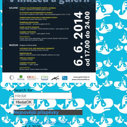
Search for:
Hledat
OK
Nejnovější příspěvky
WorWaní galavečer 2026
5.4.2026