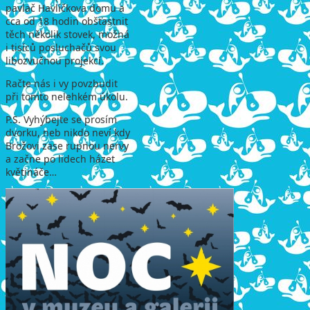
pavlač Havlíčkova domu a
cca od 18 hodin obšťastnit
těch několik stovek, možná
i tisíců posluchačů svou
libozvučnou projekcí.
Račte nás i vy povzbudit
při tomto nelehkém úkolu.
P.S. Vyhýbejte se prosím
dvorku, neb nikdo neví kdy
Brožovi zase rupnou nervy
a začne po lidech házet
květináče…