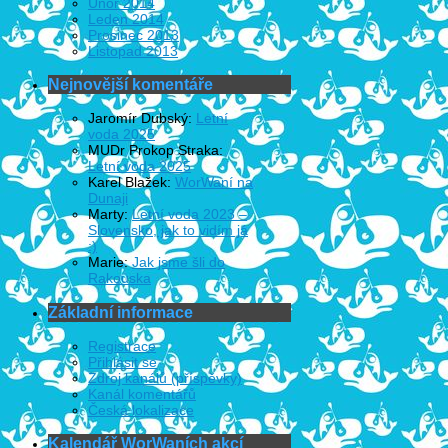
Únor 2014
Leden 2014
Prosinec 2013
Listopad 2013
Nejnovější komentáře
Jaromír Dubský
:
Letní
voda 2025
MUDr Prokop Straka
:
Letní voda 2025
Karel Blažek
:
WorWaní na
Dunaji
Marty
:
Letní voda 2023 –
Slovensko, jak to vidím já
:)
Marie
:
Jak jsme šli do
Rakouska
Základní informace
Registrace
Přihlásit se
Zdroj kanálů (příspěvky)
Kanál komentářů
Česká lokalizace
Kalendář WorWaních akcí