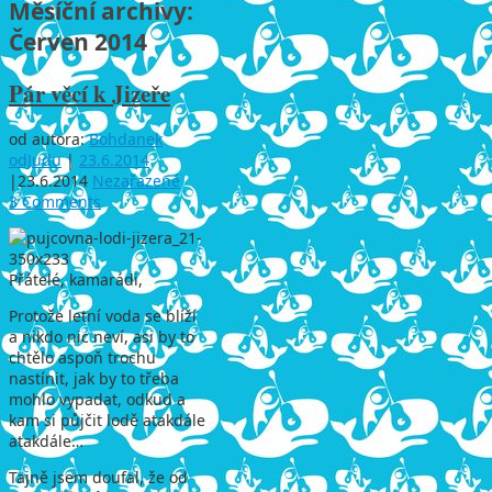
Měsíční archivy:
Červen 2014
Pár věcí k Jizeře
od autora:
Bohdanek
odJudu
|
23.6.2014
|
23.6.2014
Nezařazené
3 Comments
Přátelé, kamarádi,
Protože letní voda se blíží
a nikdo nic neví, asi by to
chtělo aspoň trochu
nastínit, jak by to třeba
mohlo vypadat, odkud a
kam si půjčit lodě atakdále
atakdále…
Tajně jsem doufal, že od