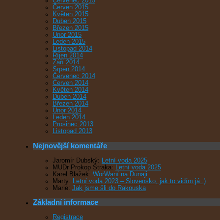
Červenec 2015
Červen 2015
Květen 2015
Duben 2015
Březen 2015
Únor 2015
Leden 2015
Listopad 2014
Říjen 2014
Září 2014
Srpen 2014
Červenec 2014
Červen 2014
Květen 2014
Duben 2014
Březen 2014
Únor 2014
Leden 2014
Prosinec 2013
Listopad 2013
Nejnovější komentáře
Jaromír Dubský
:
Letní voda 2025
MUDr Prokop Straka
:
Letní voda 2025
Karel Blažek
:
WorWaní na Dunaji
Marty
:
Letní voda 2023 – Slovensko, jak to vidím já :)
Marie
:
Jak jsme šli do Rakouska
Základní informace
Registrace