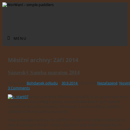
MENU
Měsíční archivy:
Září 2014
Sázavský Samba maraton 2014
od autora:
Bohdanek odJudu
|
30.9.2014
|
30.9.2014
Nezařazené
,
Novin
3 Comments
Letos na podzim WorWaní usoudili, že je načase zase lehce
předvést, kterak pádlují legendy, a po několika letech opět vyrazili
rozčeřit stojaté vody Sázavy u Chocerad a trochu zahýbat pořadím
výsledkové listiny Samba maratonu.
Akce se konala v sobotu 20. září 2014. V duchu WorWaní tradice jsme
vyrazili pochopitelně už v pátek, abychom příjemným mejdánkem s
hudbou a pitím dopředu oslavili budoucí medailové žně. Měli jsme totiž