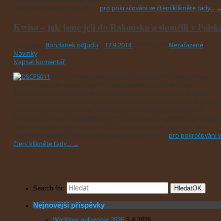
hned dvě želízka v ohni. Na …
pro pokračování ve čtení klikněte tady…
Kwisa – jak jsme jeli do Rakouska a skončili v Polsk
od autora:
Bohdanek odJudu
|
17.9.2014
|
24.10.2014
Nezařazené
,
Novinky
Napsat komentář
Po loňské megaveleúspěšné akci „Lehké Rakousko na
gumě“, jsme plni emocí a zážitků, naplánovali další podobnou
odpočinkovou zahraniční vodu s manželkami, přítelkyněmi a vůbec
všemožnými dalšími rodinnými příslušníky. Protože to však nešlo, stejn
jako loni, před prázdninami, volba padla tentokrát na začátek září.
Bohužel nám osud naházel pod nohy tolik klacků v podobě nejrůznější
nedorozumění, zmatků a průšvihů, že jsme nakonec z toho mraku
nadšených vodáků, kteří přislíbili účast, zbyli jen tři: …
pro pokračování 
čtení klikněte tady…
→
Hledat
OK
Search for:
Nejnovější příspěvky
WorWaní galavečer 2026
5.4.2026