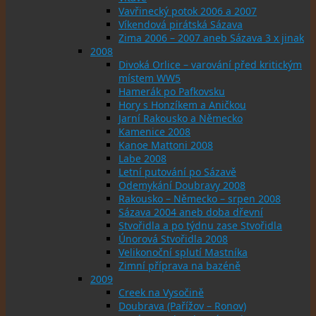
Vavřinecký potok 2006 a 2007
Víkendová pirátská Sázava
Zima 2006 – 2007 aneb Sázava 3 x jinak
2008
Divoká Orlice – varování před kritickým
místem WW5
Hamerák po Pafkovsku
Hory s Honzíkem a Aničkou
Jarní Rakousko a Německo
Kamenice 2008
Kanoe Mattoni 2008
Labe 2008
Letní putování po Sázavě
Odemykání Doubravy 2008
Rakousko – Německo – srpen 2008
Sázava 2004 aneb doba dřevní
Stvořidla a po týdnu zase Stvořidla
Únorová Stvořidla 2008
Velikonoční splutí Mastníka
Zimní příprava na bazéně
2009
Creek na Vysočině
Doubrava (Pařížov – Ronov)