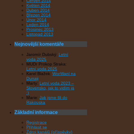
Červen 2014
Květen 2014
Duben 2014
Březen 2014
Únor 2014
Leden 2014
Prosinec 2013
Listopad 2013
Nejnovější komentáře
Jaromír Dubský
:
Letní
voda 2025
MUDr Prokop Straka
:
Letní voda 2025
Karel Blažek
:
WorWaní na
Dunaji
Marty
:
Letní voda 2023 –
Slovensko, jak to vidím já
:)
Marie
:
Jak jsme šli do
Rakouska
Základní informace
Registrace
Přihlásit se
Zdroj kanálů (příspěvky)