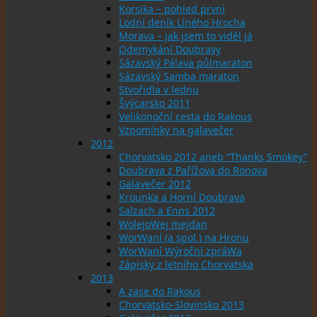
Korsika – pohled první
Lodní deník Líného Hrocha
Morava – jak jsem to viděl já
Odemykání Doubravy
Sázavský Pálava půlmaraton
Sázavský Samba maraton
Stvořidla v lednu
Švýcarsko 2011
Velikonoční cesta do Rakous
Vzpomínky na galavečer
2012
Chorvatsko 2012 aneb “Thanks Smokey”
Doubrava z Pařížova do Ronova
Galavečer 2012
Krounka a Horní Doubrava
Salzach a Enns 2012
WolejoWej mejdan
WorWaní (a spol.) na Hronu
WorWaní Wýroční zpráWa
Zápisky z letního Chorvatska
2013
A zase do Rakous
Chorvatsko-Slovinsko 2013