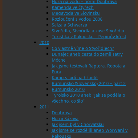
Hurá na vodu – horní Doubrava
Kamenda ve čtyřech
Megavoda ve Slovinsku
Rozloučení s vodou 2008
Salza a Schwarza
Stvořidla, Stvořidla a zase Stvořidla
Turistika v Rakousku – Pepinův křest
2010
Co vlastně víme o Stvořidlech?
Dunajec aneb cesta do země Tatry
Mócne
Jak jsme testovali Raptora, Robota a
Pura
Kamp s lodí na hřbetě
Rumunsko (Slovensko) 2010 – part 2
Rumunsko 2010
Tyrolsko 2010 aneb “Jak se podělalo
všechno, co šlo”
2011
Doubrava
Horní Sázava
Jak jsem byl v Chorvatsku
Jak jsme se rozdělili aneb WorWaní v
Rakousku