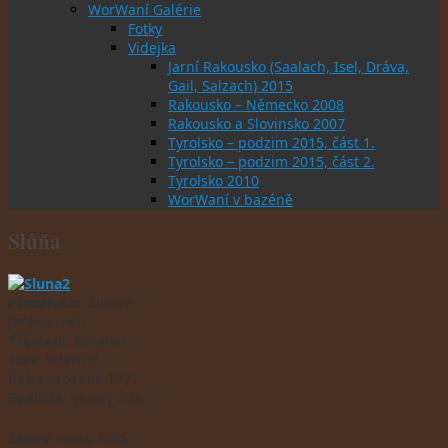
WorWaní Galérie
Fotky
Videjka
Jarní Rakousko (Saalach, Isel, Dráva,
Gail, Salzach) 2015
Rakousko – Německo 2008
Rakousko a Slovinsko 2007
Tyrolsko – podzim 2015, část 1.
Tyrolsko – podzim 2015, část 2.
Tyrolsko 2010
WorWaní v bazéně
Slůňa
Přezdívka:
Slunce
Jméno:
Petr
Příjmení:
Beránek
Stav:
Vdaný!!!
Rok narození:
1977
Bydliště:
Veselý Žďár
Zájmy:
voda, kolo,