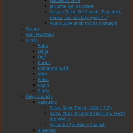
Galavečer 2013
Jak jsme byli na Otavě
Salza a Teichl 2013 aneb “To je dost,
dědku, žes nás taky vyvez!” :-)
Vltava 2004 aneb trocha nostalgie
Forum
Malí WorWaní
O nás
Bába
Dáňa
Dejf
Karlos
Militantní hošík
Míra
Pafka
Pepin
Slůňa
Řeky, vodočty
Rakousko
Salza, Steyr, Teichl – WW 1-2 (3)
Salza, Ybbs, Krumme Steyrling, Teichl
(do WW 3)
Východní Tyrolsko + Saalach
Slovinsko