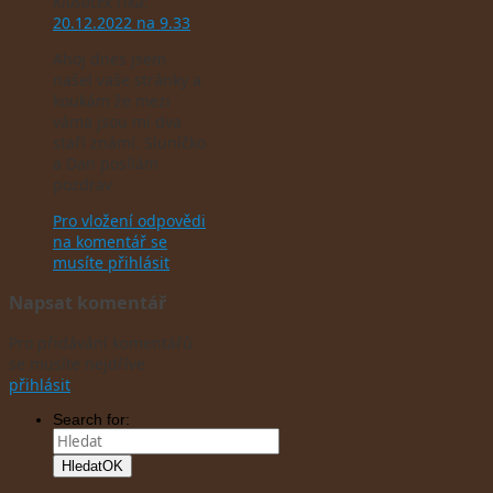
Klusáček
říká:
20.12.2022 na 9.33
Ahoj dnes jsem
našel vaše stránky a
koukám že mezi
váma jsou mí dva
staří známí. Sluníčko
a Dan posílám
pozdrav
Pro vložení odpovědi
na komentář se
musíte přihlásit
Napsat komentář
Pro přidávání komentářů
se musíte nejdříve
přihlásit
.
Search for:
Hledat
OK