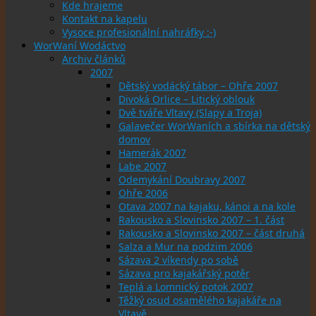
Kde hrajeme
Kontakt na kapelu
Vysoce profesionální nahráfky :-)
WorWaní Wodáctvo
Archiv článků
2007
Dětský vodácký tábor – Ohře 2007
Divoká Orlice – Litický oblouk
Dvě tváře Vltavy (Slapy a Troja)
Galavečer WorWaních a sbírka na dětský
domov
Hamerák 2007
Labe 2007
Odemykání Doubravy 2007
Ohře 2006
Otava 2007 na kajaku, kánoi a na kole
Rakousko a Slovinsko 2007 – 1. část
Rakousko a Slovinsko 2007 – část druhá
Salza a Mur na podzim 2006
Sázava 2 víkendy po sobě
Sázava pro kajakářský potěr
Teplá a Lomnický potok 2007
Těžký osud osamělého kajakáře na
Vltavě