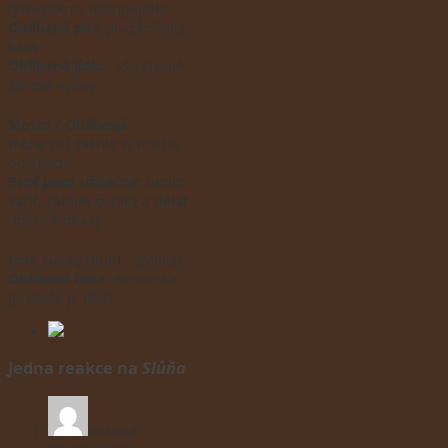
lyže+prkno, ležing+jídlo
Oblíbené pití:
pivo,kořalka,
káva
Oblíbené jídlo:
vše kromě
zdravé výživy
Motto / Oblíbená
fráze:
což takhle si trochu
polebedit
Proč jsem užitečný:
umím
vařit, zabíjet čuníky a dělat
dobré klobásy
Loď:
Necky Blunt – (Milka)
Oblíbená řeka:
Berounka
(protože je líná)
Jedna reakce na
Slůňa
Richard