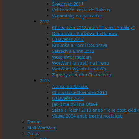
Švýcarsko 2011
Velikonoční cesta do Rakous
Vzpomínky na galavečer
2012
Chorvatsko 2012 aneb “Thanks Smokey”
Doubrava z Pařížova do Ronova
Galavečer 2012
Krounka a Horní Doubrava
Salzach a Enns 2012
WolejoWej mejdan
WorWaní (a spol.) na Hronu
WorWaní Wýroční zpráWa
Zápisky z letního Chorvatska
2013
A zase do Rakous
Chorvatsko-Slovinsko 2013
Galavečer 2013
Jak jsme byli na Otavě
Salza a Teichl 2013 aneb “To je dost, dědku
Vltava 2004 aneb trocha nostalgie
Forum
Malí WorWaní
O nás