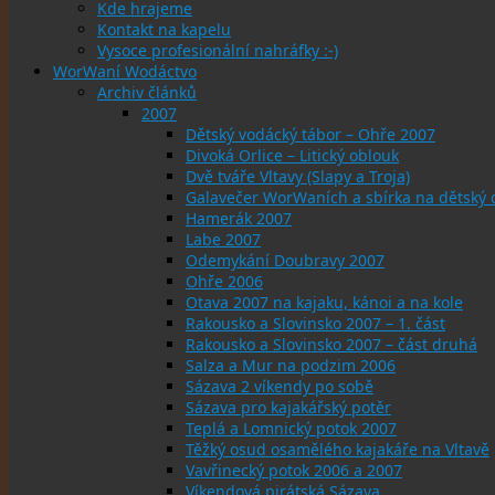
Kde hrajeme
Kontakt na kapelu
Vysoce profesionální nahráfky :-)
WorWaní Wodáctvo
Archiv článků
2007
Dětský vodácký tábor – Ohře 2007
Divoká Orlice – Litický oblouk
Dvě tváře Vltavy (Slapy a Troja)
Galavečer WorWaních a sbírka na dětský
Hamerák 2007
Labe 2007
Odemykání Doubravy 2007
Ohře 2006
Otava 2007 na kajaku, kánoi a na kole
Rakousko a Slovinsko 2007 – 1. část
Rakousko a Slovinsko 2007 – část druhá
Salza a Mur na podzim 2006
Sázava 2 víkendy po sobě
Sázava pro kajakářský potěr
Teplá a Lomnický potok 2007
Těžký osud osamělého kajakáře na Vltavě
Vavřinecký potok 2006 a 2007
Víkendová pirátská Sázava