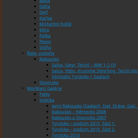
Bába
Dáňa
Dejf
Karlos
Militantní hošík
Míra
Pafka
Pepin
Slůňa
Řeky, vodočty
Rakousko
Salza, Steyr, Teichl – WW 1-2 (3)
Salza, Ybbs, Krumme Steyrling, Teichl (d
Východní Tyrolsko + Saalach
Slovinsko
WorWaní Galérie
Fotky
Videjka
Jarní Rakousko (Saalach, Isel, Dráva, Gail,
Rakousko – Německo 2008
Rakousko a Slovinsko 2007
Tyrolsko – podzim 2015, část 1.
Tyrolsko – podzim 2015, část 2.
Tyrolsko 2010