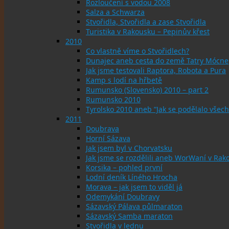
Rozloučení s vodou 2008
Salza a Schwarza
Stvořidla, Stvořidla a zase Stvořidla
Turistika v Rakousku – Pepinův křest
2010
Co vlastně víme o Stvořidlech?
Dunajec aneb cesta do země Tatry Mócne
Jak jsme testovali Raptora, Robota a Pura
Kamp s lodí na hřbetě
Rumunsko (Slovensko) 2010 – part 2
Rumunsko 2010
Tyrolsko 2010 aneb “Jak se podělalo všech
2011
Doubrava
Horní Sázava
Jak jsem byl v Chorvatsku
Jak jsme se rozdělili aneb WorWaní v Rak
Korsika – pohled první
Lodní deník Líného Hrocha
Morava – jak jsem to viděl já
Odemykání Doubravy
Sázavský Pálava půlmaraton
Sázavský Samba maraton
Stvořidla v lednu