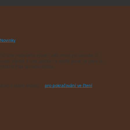
Novinky
očního vodáckého výletu radši hned po návratu. O
vší nějaké 3 roky zpátky – a zjistili jsme, že jsem to
entokrát byla opravdu škoda.
zející státní svátek, …
pro pokračování ve čtení