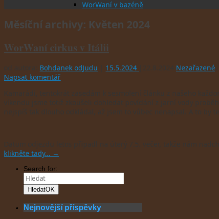
WorWaní v bazéně
Měsíční archivy:
Květen 2024
WorWaní cirkus v Itálii
od autora:
Bohdanek odJudu
|
15.5.2024
|
22.8.2024
Nezařazené
,
Napsat komentář
Kamarádi, tentokrát zasedám k sesmolení článku z našeho každor
víkendu jsme totiž zkoušeli dohledat povídání z jarní vody proběhnu
nejspíš tak dlouho odkládal, až jsem to vůbec nenapsal. A to by t
Datum odjezdu letos připadl na úterý 7.5. večer, takže nám nadchá
klikněte tady…
→
Search for:
Hledat
OK
Nejnovější příspěvky