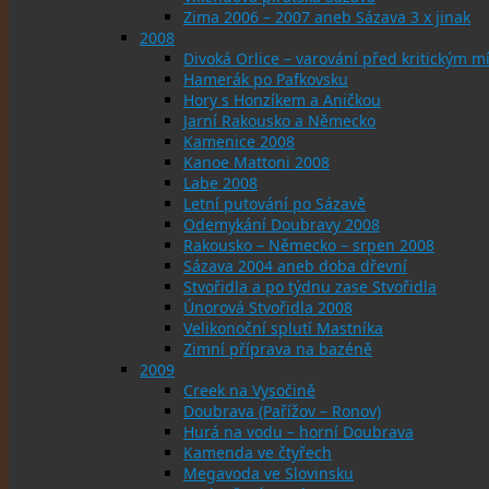
Zima 2006 – 2007 aneb Sázava 3 x jinak
2008
Divoká Orlice – varování před kritickým
Hamerák po Pafkovsku
Hory s Honzíkem a Aničkou
Jarní Rakousko a Německo
Kamenice 2008
Kanoe Mattoni 2008
Labe 2008
Letní putování po Sázavě
Odemykání Doubravy 2008
Rakousko – Německo – srpen 2008
Sázava 2004 aneb doba dřevní
Stvořidla a po týdnu zase Stvořidla
Únorová Stvořidla 2008
Velikonoční splutí Mastníka
Zimní příprava na bazéně
2009
Creek na Vysočině
Doubrava (Pařížov – Ronov)
Hurá na vodu – horní Doubrava
Kamenda ve čtyřech
Megavoda ve Slovinsku