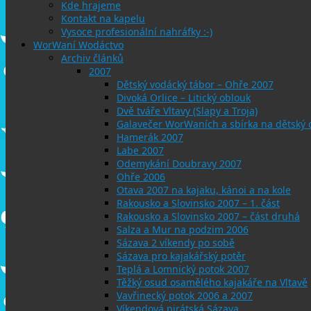
Kde hrajeme
Kontakt na kapelu
Vysoce profesionální nahráfky :-)
WorWaní Wodáctvo
Archiv článků
2007
Dětský vodácký tábor – Ohře 2007
Divoká Orlice – Litický oblouk
Dvě tváře Vltavy (Slapy a Troja)
Galavečer WorWaních a sbírka na dětský
Hamerák 2007
Labe 2007
Odemykání Doubravy 2007
Ohře 2006
Otava 2007 na kajaku, kánoi a na kole
Rakousko a Slovinsko 2007 – 1. část
Rakousko a Slovinsko 2007 – část druhá
Salza a Mur na podzim 2006
Sázava 2 víkendy po sobě
Sázava pro kajakářský potěr
Teplá a Lomnický potok 2007
Těžký osud osamělého kajakáře na Vltavě
Vavřinecký potok 2006 a 2007
Víkendová pirátská Sázava