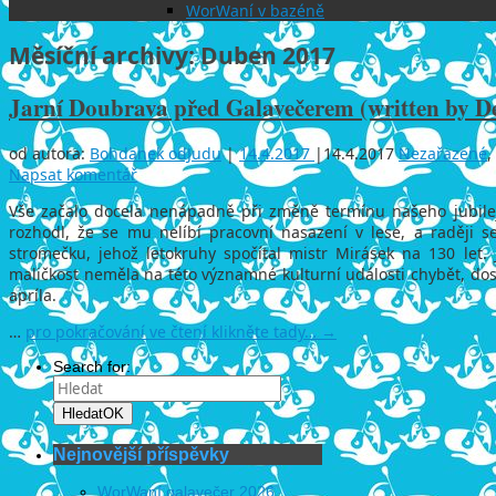
WorWaní v bazéně
Měsíční archivy:
Duben 2017
Jarní Doubrava před Galavečerem (written by De
od autora:
Bohdanek odJudu
|
14.4.2017
|
14.4.2017
Nezařazené
,
Napsat komentář
Vše začalo docela nenápadně při změně termínu našeho jubile
rozhodl, že se mu nelíbí pracovní nasazení v lese, a raději 
stromečku, jehož letokruhy spočítal mistr Mirásek na 130 let.
maličkost neměla na této významné kulturní události chybět, do
apríla.
…
pro pokračování ve čtení klikněte tady…
→
Search for:
Hledat
OK
Nejnovější příspěvky
WorWaní galavečer 2026