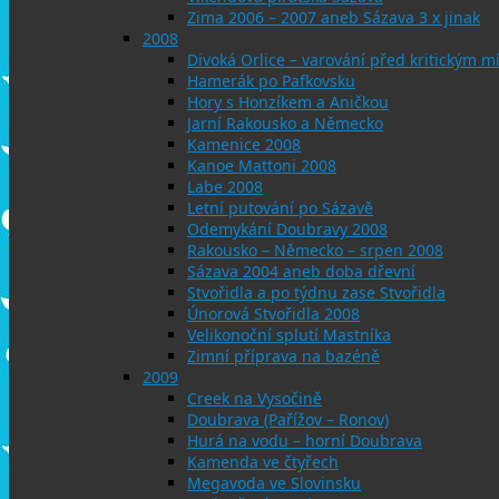
Zima 2006 – 2007 aneb Sázava 3 x jinak
2008
Divoká Orlice – varování před kritickým
Hamerák po Pafkovsku
Hory s Honzíkem a Aničkou
Jarní Rakousko a Německo
Kamenice 2008
Kanoe Mattoni 2008
Labe 2008
Letní putování po Sázavě
Odemykání Doubravy 2008
Rakousko – Německo – srpen 2008
Sázava 2004 aneb doba dřevní
Stvořidla a po týdnu zase Stvořidla
Únorová Stvořidla 2008
Velikonoční splutí Mastníka
Zimní příprava na bazéně
2009
Creek na Vysočině
Doubrava (Pařížov – Ronov)
Hurá na vodu – horní Doubrava
Kamenda ve čtyřech
Megavoda ve Slovinsku