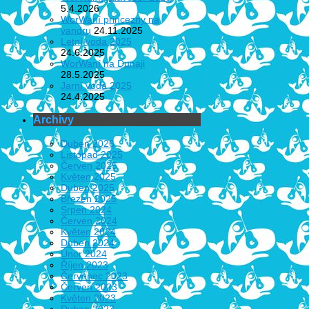
5.4.2026
WorWaní princezny na
vandru
24.11.2025
Letní voda 2025
24.6.2025
WorWaní na Dunaji
28.5.2025
Jarní voda 2025
24.4.2025
Archivy
Duben 2026
Listopad 2025
Červen 2025
Květen 2025
Duben 2025
Březen 2025
Srpen 2024
Červen 2024
Květen 2024
Duben 2024
Únor 2024
Říjen 2023
Červenec 2023
Červen 2023
Květen 2023
Duben 2023