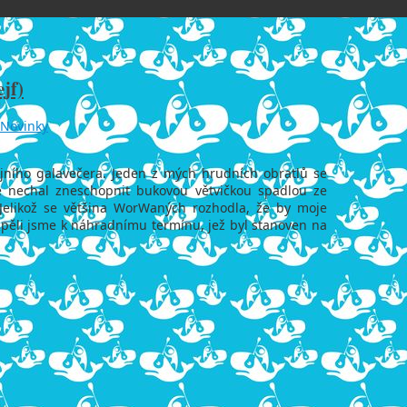
jf)
Novinky
jního galavečera. Jeden z mých hrudních obratlů se
se nechal zneschopnit bukovou větvičkou spadlou ze
 Jelikož se většina WorWaných rozhodla, že by moje
spěli jsme k náhradnímu termínu, jež byl stanoven na