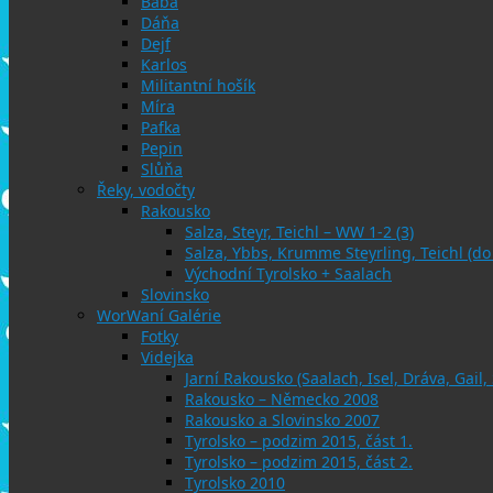
Bába
Dáňa
Dejf
Karlos
Militantní hošík
Míra
Pafka
Pepin
Slůňa
Řeky, vodočty
Rakousko
Salza, Steyr, Teichl – WW 1-2 (3)
Salza, Ybbs, Krumme Steyrling, Teichl (d
Východní Tyrolsko + Saalach
Slovinsko
WorWaní Galérie
Fotky
Videjka
Jarní Rakousko (Saalach, Isel, Dráva, Gail,
Rakousko – Německo 2008
Rakousko a Slovinsko 2007
Tyrolsko – podzim 2015, část 1.
Tyrolsko – podzim 2015, část 2.
Tyrolsko 2010