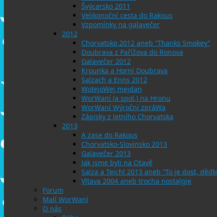
Švýcarsko 2011
Velikonoční cesta do Rakous
Vzpomínky na galavečer
2012
Chorvatsko 2012 aneb “Thanks Smokey”
Doubrava z Pařížova do Ronova
Galavečer 2012
Krounka a Horní Doubrava
Salzach a Enns 2012
WolejoWej mejdan
WorWaní (a spol.) na Hronu
WorWaní Wýroční zpráWa
Zápisky z letního Chorvatska
2013
A zase do Rakous
Chorvatsko-Slovinsko 2013
Galavečer 2013
Jak jsme byli na Otavě
Salza a Teichl 2013 aneb “To je dost, dědku
Vltava 2004 aneb trocha nostalgie
Forum
Malí WorWaní
O nás