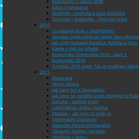
Rozloučení s vodou 2008
Salza a Schwarza
Stvořidla, Stvořidla a zase Stvořidla
Turistika v Rakousku – Pepinův křest
2010
Co vlastně víme o Stvořidlech?
Dunajec aneb cesta do země Tatry Mócne
Jak jsme testovali Raptora, Robota a Pura
Kamp s lodí na hřbetě
Rumunsko (Slovensko) 2010 – part 2
Rumunsko 2010
Tyrolsko 2010 aneb “Jak se podělalo všech
2011
Doubrava
Horní Sázava
Jak jsem byl v Chorvatsku
Jak jsme se rozdělili aneb WorWaní v Rak
Korsika – pohled první
Lodní deník Líného Hrocha
Morava – jak jsem to viděl já
Odemykání Doubravy
Sázavský Pálava půlmaraton
Sázavský Samba maraton
Stvořidla v lednu