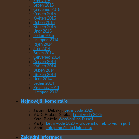
Září 2015
Srpen 2015
Červenec 2015
Červen 2015
Květen 2015
Duben 2015
Březen 2015
Únor 2015
Leden 2015
Listopad 2014
Říjen 2014
Září 2014
Srpen 2014
Červenec 2014
Červen 2014
Květen 2014
Duben 2014
Březen 2014
Únor 2014
Leden 2014
Prosinec 2013
Listopad 2013
Nejnovější komentáře
Jaromír Dubský
:
Letní voda 2025
MUDr Prokop Straka
:
Letní voda 2025
Karel Blažek
:
WorWaní na Dunaji
Marty
:
Letní voda 2023 – Slovensko, jak to vidím já :)
Marie
:
Jak jsme šli do Rakouska
Základní informace