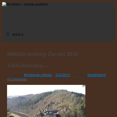
MENU
Měsíční archivy:
Červen 2015
Takže Berounka…
od autora:
Bohdanek odJudu
|
23.6.2015
|
23.6.2015
Nezařazené
4 Comments