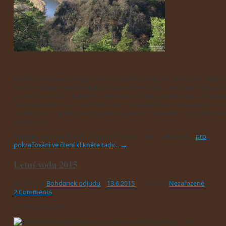
Přátelé, neodbytný strejda Dejf se neustále dotazuje, jestli bude nějaký
ten itinerář, aby si mohl hledat ty svoje slavný kešky, výletovat s děckam
po okolí atd. atd. Tak jsem to nějak sesmolil. Kdo by se trochu víc zajíma
tedy nezastírám, že to poměrně dost nápadně připomíná zájezdy
Povody. No – aspoň ty kempy známe. Jenom připomínám, že vyrážíme v
sobotu 18.7.
Sobota:
sraz na tábořišti „Dolanský most“, kdyby někdo jel …
pro
pokračování ve čtení klikněte tady…
→
Letní voda 2015
od autora:
Bohdanek odJudu
|
13.6.2015
|
13.6.2015
Nezařazené
2 Comments
Přátelé, kamarádi…
Asi si pamatujete, že jsme se loni dohodli, že letos