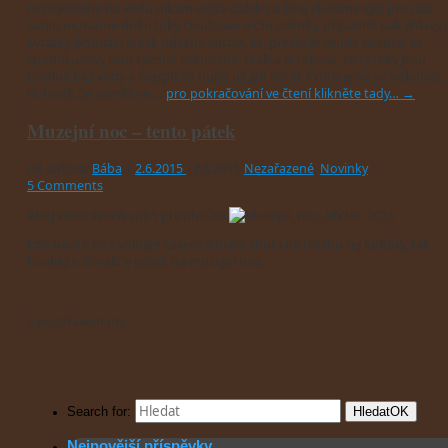
nepojedeme na vodu nikam extra daleko a že si zkusíme sjet pro nás
zatím neznámé dolní toky Doubravy a Chrudimky, případně pak Jihlavy č
Svratky. Bohužel je tak úděsné sucho, že, přestože všude uvádějí, že
spodní úseky jsou sjízdné celoročně, realita je taková, že ty řeky jsou
totálně bez vody a nejspíš to bude už jen horší. Proto jsme se nakonec
dohodli, že zamíříme …
pro pokračování ve čtení klikněte tady…
→
Muzejní noc – tento pátek
od autora:
Bába
|
2.6.2015
|
2.6.2015
Nezařazené
,
Novinky
5 Comments
Ahoj všem WorWaním příznivcům,
kdo nevíte co s volným časem a máte chuť i na trochu tej kultůry, tak
koukejte dovalit v pátek na muzejní noc.
S pozdravem my
Hledat
OK
Search for:
Nejnovější příspěvky