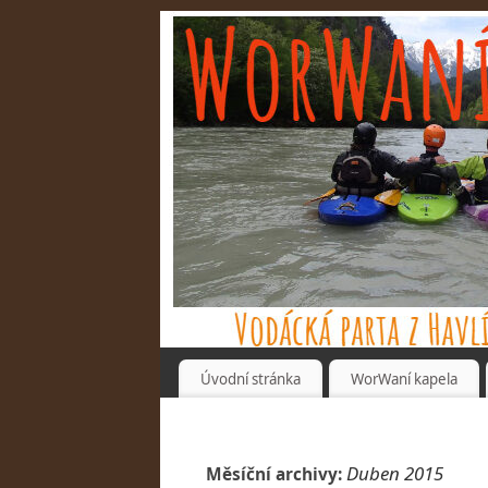
Úvodní stránka
WorWaní kapela
Duben 2015
Měsíční archivy: