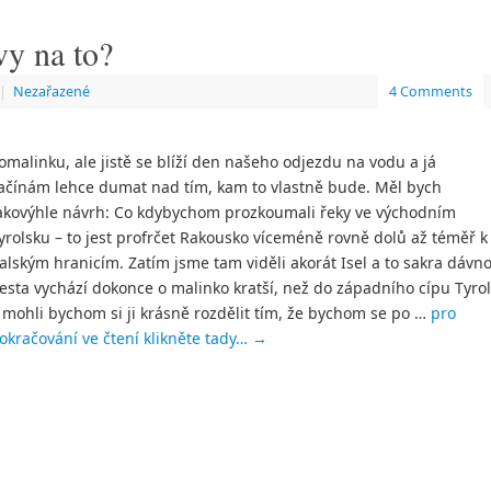
vy na to?
|
Nezařazené
4 Comments
omalinku, ale jistě se blíží den našeho odjezdu na vodu a já
ačínám lehce dumat nad tím, kam to vlastně bude. Měl bych
akovýhle návrh: Co kdybychom prozkoumali řeky ve východním
yrolsku – to jest profrčet Rakousko víceméně rovně dolů až téměř k
talským hranicím. Zatím jsme tam viděli akorát Isel a to sakra dávno
esta vychází dokonce o malinko kratší, než do západního cípu Tyrol
 mohli bychom si ji krásně rozdělit tím, že bychom se po …
pro
okračování ve čtení klikněte tady…
→