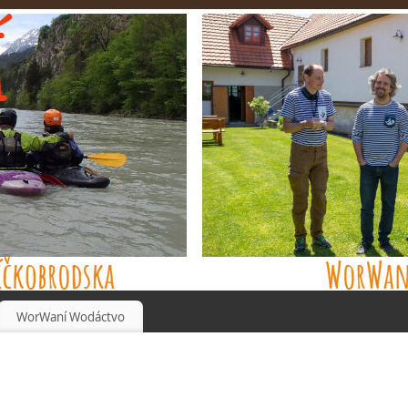
WorWaní Wodáctvo