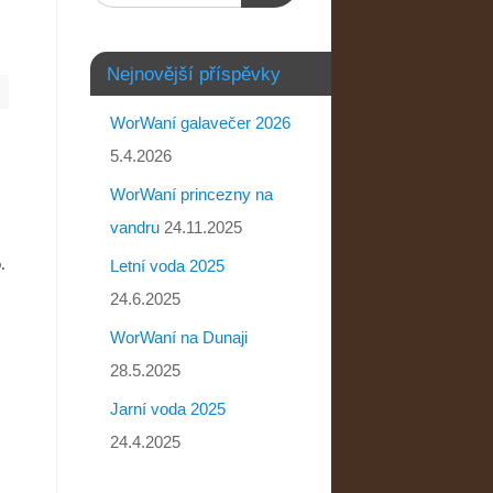
Nejnovější příspěvky
WorWaní galavečer 2026
5.4.2026
WorWaní princezny na
vandru
24.11.2025
.
Letní voda 2025
24.6.2025
WorWaní na Dunaji
28.5.2025
Jarní voda 2025
24.4.2025