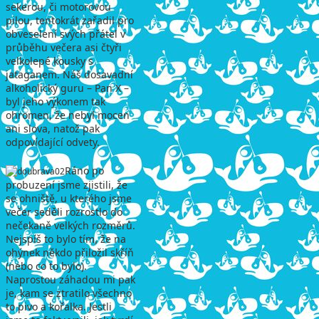
sekerou, či motorovou
pilou, tentokrát zařadil pro
obveselení svých přátel v
průběhu večera asi čtyři
velkolepé kousky s
jataganem. Náš dosavadní
alkoholický guru – Pan X –
byl jeho výkonem tak
ohromen, že nebyl mocen
ani slova, natož pak
odpovídající odvety.
Ráno po
probuzení jsme zjistili, že
se ohniště, u kterého jsme
večer seděli rozrostlo do
nečekaně velkých rozměrů.
Nejspíš to bylo tím, že na
ohýnek někdo přiložil skříň
(nebo co to bylo).
Naprostou záhadou mi pak
je, kam se ztratilo všechno
to pivo a kořalka. Jestli