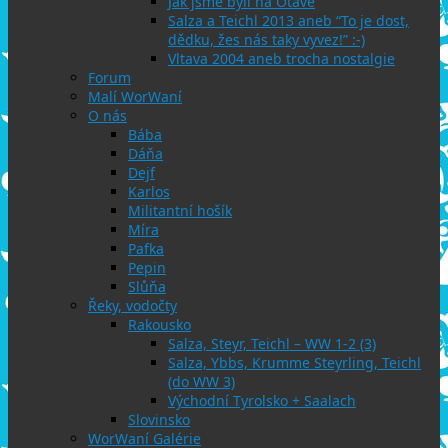
Jak jsme byli na Otavě
Salza a Teichl 2013 aneb “To je dost,
dědku, žes nás taky vyvez!” :-)
Vltava 2004 aneb trocha nostalgie
Forum
Malí WorWaní
O nás
Bába
Dáňa
Dejf
Karlos
Militantní hošík
Míra
Pafka
Pepin
Slůňa
Řeky, vodočty
Rakousko
Salza, Steyr, Teichl – WW 1-2 (3)
Salza, Ybbs, Krumme Steyrling, Teichl
(do WW 3)
Východní Tyrolsko + Saalach
Slovinsko
WorWaní Galérie