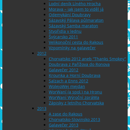
Lodní deník Líného Hrocha
Morava – jak jsem to viděl já
Odemykání Doubravy
Sázavský Pálava půlmaraton
Sázavský Samba maraton
Stvořidla v lednu
Švýcarsko 2011
Velikonoční cesta do Rakous
Vzpomínky na galavečer
2012
Chorvatsko 2012 aneb “Thanks Smokey”
Doubrava z Pařížova do Ronova
Galavečer 2012
Krounka a Horní Doubrava
Salzach a Enns 2012
WolejoWej mejdan
WorWaní (a spol.) na Hronu
WorWaní Wýroční zpráWa
Zápisky z letního Chorvatska
2013
A zase do Rakous
Chorvatsko-Slovinsko 2013
Galavečer 2013