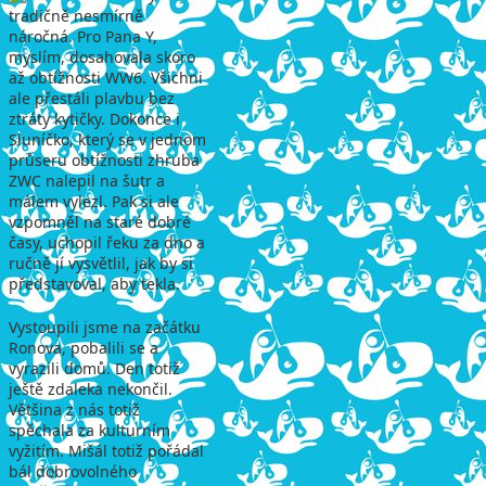
tradičně nesmírně
náročná. Pro Pana Y,
myslím, dosahovala skoro
až obtížnosti WW6. Všichni
ale přestáli plavbu bez
ztráty kytičky. Dokonce i
Sluníčko, který se v jednom
průseru obtížnosti zhruba
ZWC nalepil na šutr a
málem vylezl. Pak si ale
vzpomněl na staré dobré
časy, uchopil řeku za dno a
ručně jí vysvětlil, jak by si
představoval, aby tekla.
Vystoupili jsme na začátku
Ronova, pobalili se a
vyrazili domů. Den totiž
ještě zdaleka nekončil.
Většina z nás totiž
spěchala za kulturním
vyžitím. Mišál totiž pořádal
bál dobrovolného