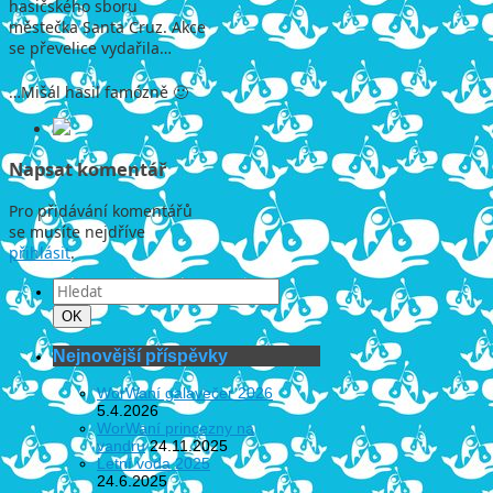
hasičského sboru
městečka Santa Cruz. Akce
se převelice vydařila…
…Mišál hasil famózně 🙂
Napsat komentář
Pro přidávání komentářů
se musíte nejdříve
přihlásit
.
Search
for:
Hledat
OK
Nejnovější příspěvky
WorWaní galavečer 2026
5.4.2026
WorWaní princezny na
vandru
24.11.2025
Letní voda 2025
24.6.2025