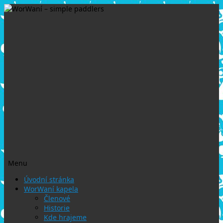
Menu
Přejít
Úvodní stránka
k
WorWaní kapela
obsahu
Členové
webu
Historie
Kde hrajeme