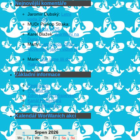
Nejnovější komentáře
Jaromír Dubský
:
Letní
voda 2025
MUDr Prokop Straka
:
Letní voda 2025
Karel Blažek
:
WorWaní na
Dunaji
Marty
:
Letní voda 2023 –
Slovensko, jak to vidím já
:)
Marie
:
Jak jsme šli do
Rakouska
Základní informace
Registrace
Přihlásit se
Zdroj kanálů (příspěvky)
Kanál komentářů
Česká lokalizace
Kalendář WorWaních akcí
«
Srpen 2026
»
Mo
Tu
We
Th
Fr
Sa
Su