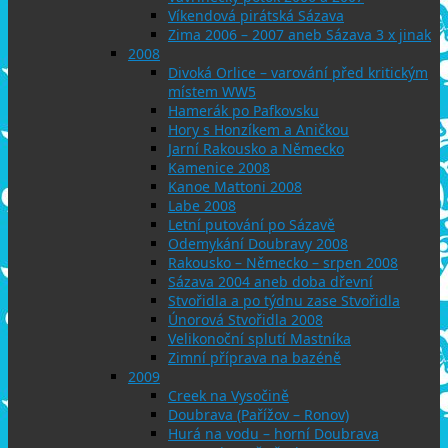
Víkendová pirátská Sázava
Zima 2006 – 2007 aneb Sázava 3 x jinak
2008
Divoká Orlice – varování před kritickým
místem WW5
Hamerák po Pafkovsku
Hory s Honzíkem a Aničkou
Jarní Rakousko a Německo
Kamenice 2008
Kanoe Mattoni 2008
Labe 2008
Letní putování po Sázavě
Odemykání Doubravy 2008
Rakousko – Německo – srpen 2008
Sázava 2004 aneb doba dřevní
Stvořidla a po týdnu zase Stvořidla
Únorová Stvořidla 2008
Velikonoční splutí Mastníka
Zimní příprava na bazéně
2009
Creek na Vysočině
Doubrava (Pařížov – Ronov)
Hurá na vodu – horní Doubrava