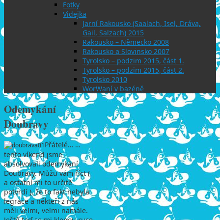
Fotky
Videjka
Jarní Rakousko (Saalach, Isel, Dráva,
Gail, Salzach) 2015
Rakousko – Německo 2008
Rakousko a Slovinsko 2007
Tyrolsko – podzim 2015, část 1.
Tyrolsko – podzim 2015, část 2.
Tyrolsko 2010
WorWaní v bazéně
Odemykání
Doubravy
Přátelé… …
tento víkend jsme
absolvovali odemykání
Doubravy. Můžu vám říct (
a ostatní mi to určitě
potvrdí ), že to fakt nebyla
legrace a někteří z nás
měli velmi, velmi namále.
Ještě teď se mi klepou ruce