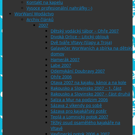
Kontakt na kapelu
Vysoce profesionální nahráfky :-)
WorWaní Wodáctvo
Archiv článků
2007
Dětský vodácký tábor – Ohře 2007
Divoká Orlice – Litický oblouk
Dvě tváře Vltavy (Slapy a Troja)
Galavečer WorWaních a sbírka na dětský
domov
Hamerák 2007
Labe 2007
Odemykání Doubravy 2007
Ohře 2006
Otava 2007 na kajaku, kánoi a na kole
Rakousko a Slovinsko 2007 – 1. část
Rakousko a Slovinsko 2007 – část druhá
Salza a Mur na podzim 2006
Sázava 2 víkendy po sobě
Sázava pro kajakářský potěr
Teplá a Lomnický potok 2007
Těžký osud osamělého kajakáře na
Vltavě
Vavřinecký potok 2006 a 2007