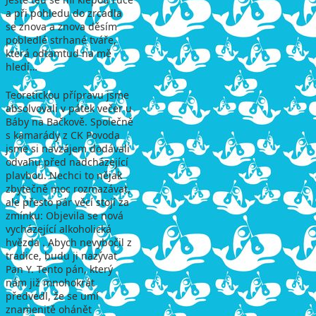
a při pohledu do zrcadla
se znova a znova děsím
pobledlé strhané tváře,
která odtamtud na mě
hledí…
Teoretickou přípravu jsme
absolvovali v pátek večer u
Báby na Bačkově. Společně
s kamarády z CK Povoda
jsme si navzájem dodávali
odvahu před nadcházející
plavbou. Nechci to nějak
zbytečně moc rozmazávat,
ale přesto pár věcí stojí za
zmínku: Objevila se nová
vycházející alkoholická
hvězda . Abych nevybočil z
tradice, budu ji nazývat
Pan Y. Tento pán, který
nám již mnohokrát
předvedl, že se umí
znamenitě ohánět