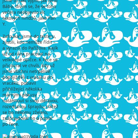
jsme to fakt vypili, jak tvrdí
Bába, divím se, že se toho
večera neobjevilo víc
takových nindžů, jako Pan
Y.
Zafoukali jsme do testeru,
zjistili, kdo nemůže řídit –
a vyrazili do Pařížova. Kajík
už od rána pracoval na
velkolepé opičce. K řece se
přicoural ve chvíli, kdy už
jsme všichni netrpělivě
popojížděli z vracáku do
vracáku, pobavil
přihlížející několika
marnými pokusy
natáhnout si svoji děravou,
rozedranou šprajdu, načež
se ho někomu zželelo,
zašprajdoval ho a poslal
po řece.
Voda byla