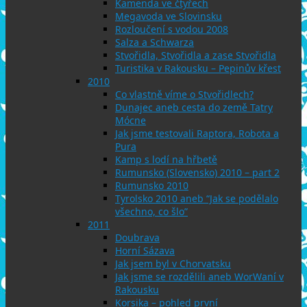
Kamenda ve čtyřech
Megavoda ve Slovinsku
Rozloučení s vodou 2008
Salza a Schwarza
Stvořidla, Stvořidla a zase Stvořidla
Turistika v Rakousku – Pepinův křest
2010
Co vlastně víme o Stvořidlech?
Dunajec aneb cesta do země Tatry
Mócne
Jak jsme testovali Raptora, Robota a
Pura
Kamp s lodí na hřbetě
Rumunsko (Slovensko) 2010 – part 2
Rumunsko 2010
Tyrolsko 2010 aneb “Jak se podělalo
všechno, co šlo”
2011
Doubrava
Horní Sázava
Jak jsem byl v Chorvatsku
Jak jsme se rozdělili aneb WorWaní v
Rakousku
Korsika – pohled první